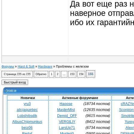
Да вот еще раз 
наверное отправл
ибо их гарантий
Форумы
»
Hard & Soft
»
Hardware
»
Проблемы с железом
155
Страница
155
из
155
Обратно
1
2
…
153
154
ТОП 10
Новички
Активные форумчане
Акти
yru3
Haoose
(18734 постов)
cRAZY
alicjaquebec
MasterMist
(12635 постов)
Scorpio
Lobshibsdik
Demid_OFF
(9615 постов)
Smotrit
AlbusChipmunkus
VERGILIY
(8412 постов)
Yurey
beiz06
LarsUp71
(6734 постов)
Alex
Redaf
Mysteri0
(5900 постов)
DEMoli