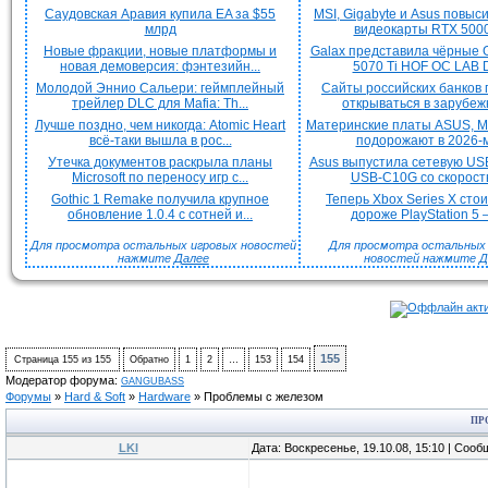
Саудовская Аравия купила EA за $55
MSI, Gigabyte и Asus повыс
млрд
видеокарты RTX 5000 
Новые фракции, новые платформы и
Galax представила чёрные 
новая демоверсия: фэнтезийн...
5070 Ti HOF OC LAB De
Молодой Эннио Сальери: геймплейный
Сайты российских банков
трейлер DLC для Mafia: Th...
открываться в зарубежн
Лучше поздно, чем никогда: Atomic Heart
Материнские платы ASUS, MS
всё-таки вышла в рос...
подорожают в 2026-м
Утечка документов раскрыла планы
Asus выпустила сетевую US
Microsoft по переносу игр с...
USB-C10G со скорость
Gothic 1 Remake получила крупное
Теперь Xbox Series X сто
обновление 1.0.4 с сотней и...
дороже PlayStation 5 —
Для просмотра остальных игровых новостей
Для просмотра остальных H
нажмите
Далее
новостей нажмите
Д
155
Страница
155
из
155
Обратно
1
2
…
153
154
Модератор форума:
GANGUBASS
Форумы
»
Hard & Soft
»
Hardware
»
Проблемы с железом
ПР
LKI
Дата: Воскресенье, 19.10.08, 15:10 | Соо