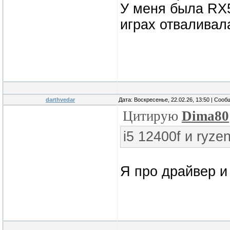
У меня была RX5
играх отваливал
darthvedar
Дата: Воскресенье, 22.02.26, 13:50 | Соо
Цитирую
Dima80
i5 12400f и ryze
Я про драйвер и