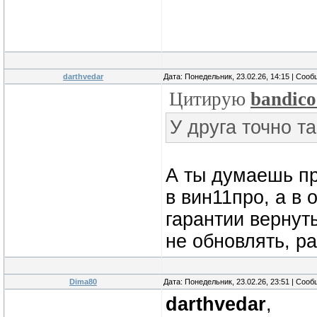
darthvedar
Дата: Понедельник, 23.02.26, 14:15 | Соо
Цитирую
bandico
У друга точно т
А ты думаешь п
в вин11про, а в 
гарантии вернуть
не обновлять, р
Dima80
Дата: Понедельник, 23.02.26, 23:51 | Соо
darthvedar
,