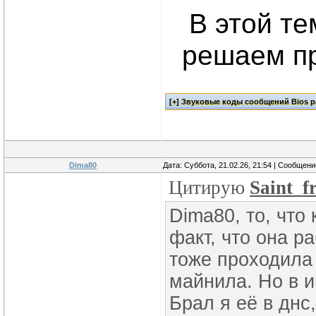
В этой т
решаем п
Dima80
Дата: Суббота, 21.02.26, 21:54 | Сообщен
Цитирую
Saint_
Dima80, то, что
факт, что она р
тоже проходила
майнила. Но в и
Брал я её в днс