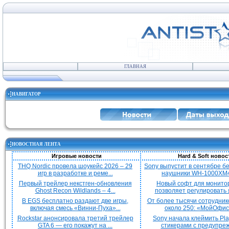
ГЛАВНАЯ
НАВИГАТОР
НОВОСТНАЯ ЛЕНТА
Игровые новости
Hard & Soft новос
THQ Nordic провела шоукейс 2026 – 29
Sony выпустит в сентябре 
игр в разработке и реме...
наушники WH-1000XM4
Первый трейлер некстген-обновления
Новый софт для монито
Ghost Recon Wildlands – 4...
позволяет регулировать я
В EGS бесплатно раздают две игры,
От более тысячи сотрудник
включая смесь «Винни-Пуха»...
около 250: «МойОфис»
Rockstar анонсировала третий трейлер
Sony начала клеймить Pla
GTA 6 — его покажут на ...
стикерами с предупреж