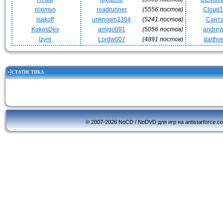
niximus
roadrunner
(5556 постов)
Cloud
isakoff
unknown2304
(5241 постов)
Сант
KokosDev
amigo091
(5056 постов)
andrey
Izym
Lordw007
(4891 постов)
darthv
СТАТИСТИКА
© 2007-2026 NoCD / NoDVD для игр на antistarforce.