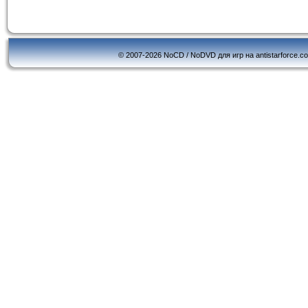
© 2007-2026 NoCD / NoDVD для игр на antistarforce.