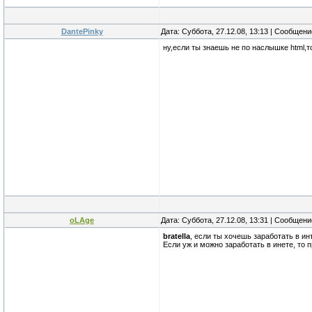
DantePinky
Дата: Суббота, 27.12.08, 13:13 | Сообщен
ну,если ты знаешь не по наслышке html,то
oLAge
Дата: Суббота, 27.12.08, 13:31 | Сообщен
bratella
, если ты хочешь заработать в инт
Если уж и можно заработать в инете, то п