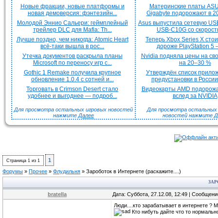
Новые фракции, новые платформы и
Материнские платы ASU
новая демоверсия: фэнтезийн...
Gigabyte подорожают в 20
Молодой Эннио Сальери: геймплейный
Asus выпустила сетевую US
трейлер DLC для Mafia: Th...
USB-C10G со скорость
Лучше поздно, чем никогда: Atomic Heart
Теперь Xbox Series X сто
всё-таки вышла в рос...
дороже PlayStation 5 —
Утечка документов раскрыла планы
Nvidia подняла цены на с
Microsoft по переносу игр с...
на 20–30 %
Gothic 1 Remake получила крупное
Утверждён список прило
обновление 1.0.4 с сотней и...
предустановки в России 
Торговать в Crimson Desert стало
Видеокарты AMD подорож
удобнее и выгоднее — подроб...
вслед за NVIDIA
Для просмотра остальных игровых новостей
Для просмотра остальных H
нажмите
Далее
новостей нажмите
Д
1
Страница
1
из
1
Форумы
»
Прочее
»
Флудильня
»
Зароботок в Интернете
(раскажите....)
ЗАР
bratella
Дата: Суббота, 27.12.08, 12:49 | Сообщен
Люди....кто зарабатывает в интернете ? 
Кто нибуть дайте что то нормально