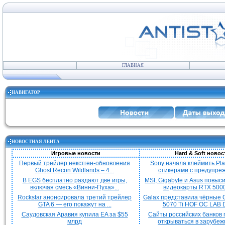
ГЛАВНАЯ
НАВИГАТОР
НОВОСТНАЯ ЛЕНТА
Игровые новости
Hard & Soft новос
Первый трейлер некстген-обновления
Sony начала клеймить Pla
Ghost Recon Wildlands – 4...
стикерами с предупреж
В EGS бесплатно раздают две игры,
MSI, Gigabyte и Asus повыс
включая смесь «Винни-Пуха»...
видеокарты RTX 5000 
Rockstar анонсировала третий трейлер
Galax представила чёрные 
GTA 6 — его покажут на ...
5070 Ti HOF OC LAB De
Саудовская Аравия купила EA за $55
Сайты российских банков
млрд
открываться в зарубежн