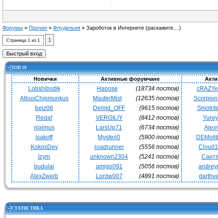
Форумы
»
Прочее
»
Флудильня
»
Зароботок в Интернете
(раскажите....)
1
Страница
1
из
1
ТОП 10
Новички
Активные форумчане
Акти
Lobshibsdik
Haoose
(18734 постов)
cRAZY
AlbusChipmunkus
MasterMist
(12635 постов)
Scorpio
beiz06
Demid_OFF
(9615 постов)
Smotrit
Redaf
VERGILIY
(8412 постов)
Yurey
niximus
LarsUp71
(6734 постов)
Alex
isakoff
Mysteri0
(5900 постов)
DEMoli
KokosDev
roadrunner
(5556 постов)
Cloud
Izym
unknown2304
(5241 постов)
Сант
budulai
amigo091
(5056 постов)
andrey
AlexZwerb
Lordw007
(4891 постов)
darthv
СТАТИСТИКА