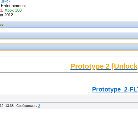
 Диск
 Entertainment
3
,
Xbox 360
ля
2012
Prototype 2 [Unlock
Prototype_2-FL
.12, 13:38 | Сообщение #
2
ь