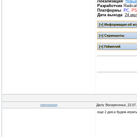
Локализация
:
Новый
Разработчик
Radical
Платформы
:
PC
,
PS
Дата выхода
:
24 ию
nerovision
Дата: Воскресенье, 22.07
еще 2 дня,и будем играт