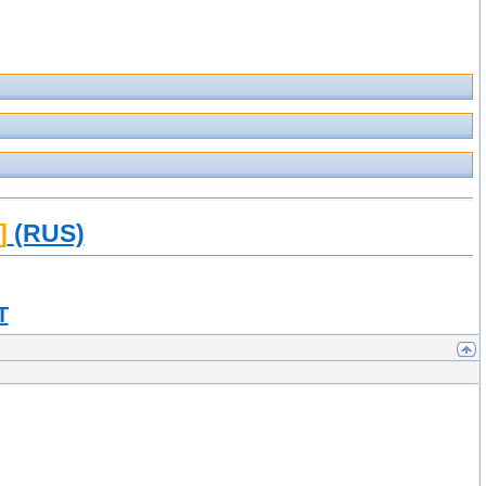
]
(RUS)
T