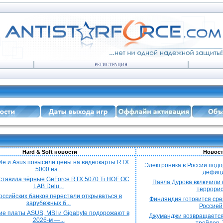
РЕГИСТРАЦИЯ
Hard & Soft новости
Новост
yte и Asus повысили цены на видеокарты RTX
Электроника в России подо
5000 на...
дефицит
ставила чёрные GeForce RTX 5070 Ti HOF OC
Павла Дурова включили в
LAB Delu...
террорист
оссийских банков перестали открываться в
Финляндия готовится срез
зарубежных б...
Россией 
е платы ASUS, MSI и Gigabyte подорожают в
Джуманджи возвращается
2026-м —...