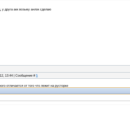
, у друга акк возьму анлок сделаю
.12, 13:44 | Сообщение #
5
ого отличается от того что лежит на русторке