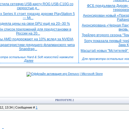
трейлер J
стила сетевую USB-карту ROG USB-C10G со
ФСБ предъявила Дурову 
скоростью д...
терроризм
x Series X стоит гораздо дороже PlayStation 5
Анонсирован новый «Призра
— Mi...
Райаном
подняла цены на свои GPU ещё на 20–30 %
Анонсирована «Черная Пант
н список приложений для предустановки в
вновь 
России на 20...
Трейлер второго сезона "Тем
ы AMD подорожают на 10% вслед за NVIDIA
Sony показала первый трей
арактеристики грядущего флагманского чипа
Зака Кр
Snapdrag...
Масштаб новых "Мстителей" к
отра остальных Hard & Soft новостей нажмите
Для просмотра остальных но
Далее
PROTOTYPE 2
.12, 13:34 | Сообщение #
1