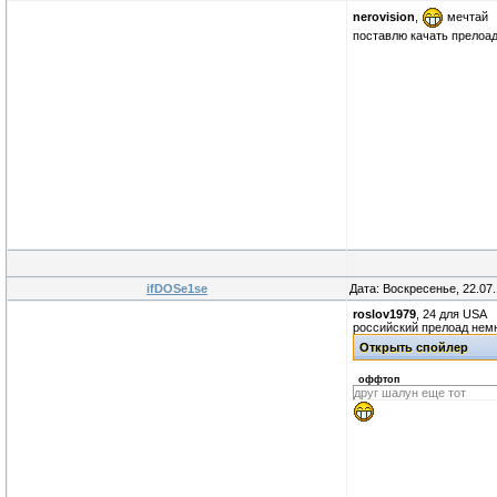
nerovision
,
мечтай
поставлю качать прелоад
ifDOSe1se
Дата: Воскресенье, 22.07
roslov1979
, 24 для USA
российский прелоад немн
оффтоп
друг шалун еще тот