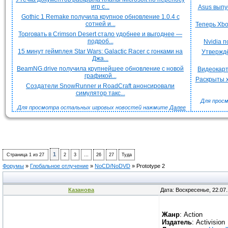
игр с...
Asus выпу
Gothic 1 Remake получила крупное обновление 1.0.4 с
сотней и...
Теперь Xbo
Торговать в Crimson Desert стало удобнее и выгоднее —
подроб...
Nvidia 
15 минут геймплея Star Wars: Galactic Racer с гонками на
Утверждё
Джа...
BeamNG.drive получила крупнейшее обновление с новой
Видеокарт
графикой...
Раскрыты х
Создатели SnowRunner и RoadCraft анонсировали
симулятор такс...
Для просм
Для просмотра остальных игровых новостей нажмите
Далее
1
Страница
1
из
27
2
3
…
26
27
Туда
Форумы
»
Глобальное отлучение
»
NoCD/NoDVD
»
Prototype 2
Казанова
Дата: Воскресенье, 22.07
Жанр
: Action
Издатель
: Activision