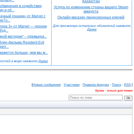
umanji...
Казахстан
обвинения в содействии
Услуга по изменению страны вашего Steam
у и об...
аккаунта
чный гонщик» от Marvel с
Онлайн магазин лицензионных ключей
 Го...
Для просмотра остальных объявлений нажмите
ера 3» от Marvel — героем
Далее
буд...
ной материи" – премьера...
лер фильма Resident Evil
егг...
ажется больше, чем мы м...
востей в мире нажмите
Далее
[
Новые сообщения
·
Участники
·
Правила форума
·
Поиск
·
RSS
]
Архив - только для чтения