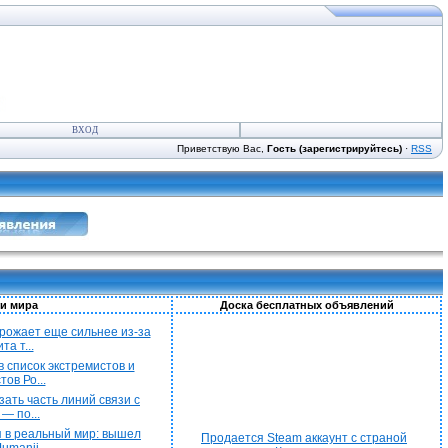
ВХОД
Приветствую Вас,
Гость (зарегистрируйтесь)
·
RSS
и мира
Доска бесплатных объявлений
рожает еще сильнее из-за
а т...
 список экстремистов и
ов Ро...
ать часть линий связи с
— по...
 в реальный мир: вышел
Продается Steam аккаунт с страной