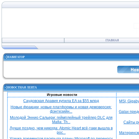
ГЛАВНАЯ
НАВИГАТОР
НОВОСТНАЯ ЛЕНТА
Игровые новости
Саудовская Аравия купила EA за $55 млрд
MSI, Gigab
Новые фракции, новые платформы и новая демоверсия:
фэнтезийн...
Galax пред
Молодой Эннио Сальери: геймплейный трейлер DLC для
Mafia: Th...
Сайты р
Лучше поздно, чем никогда: Atomic Heart всё-таки вышла в
рос...
Матерински
Утечка документов раскрыла планы Microsoft по переносу