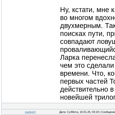
Ну, кстати, мне 
во многом вдохн
двухмерным. Так
поисках пути, п
совпадают ловуш
проваливающийся
Ларка перенесла
чем это сделали
времени. Что, к
первых частей T
действительно в
новейшей трилоги
zauber1
Дата: Суббота, 10.01.26, 03:24 | Сообщен