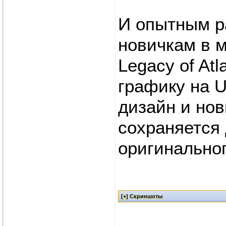
И опытным р
новичкам в м
Legacy of At
графику на U
дизайн и но
сохраняется
оригинально