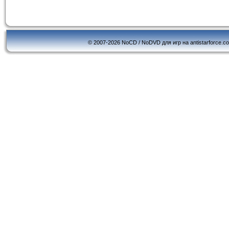
© 2007-2026 NoCD / NoDVD для игр на antistarforce.