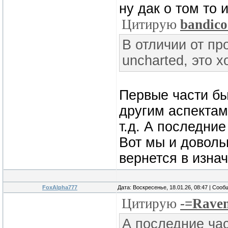
ну дак о том то 
Цитирую
bandico
В отличии от п
uncharted, это 
Первые части б
другим аспектам
т.д. А последни
Вот мы и довольн
вернется в изна
FoxAlpha777
Дата: Воскресенье, 18.01.26, 08:47 | Соо
Цитирую
-=Rave
А последние час