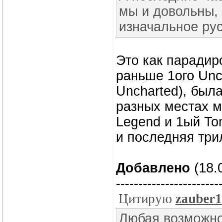
мы и довольны, 
изначальное ру
Это как парадир
раньше 1ого Unch
Uncharted), была
разных местах м
Legend и 1ый To
и последняя три
Добавлено
(18.0
-----------------------
Цитирую
zauber1
Любая возможнос