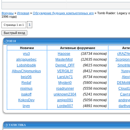
Форумы
»
Игровая
»
Обсуждение будущих компьютерных игр
»
Tomb Raider: Legacy of
1996 года)
1
Страница
1
из
1
ТОП 10
Новички
Активные форумчане
Акти
yru3
Haoose
(18734 постов)
cRAZY
alicjaquebec
MasterMist
(12635 постов)
Scorpio
Lobshibsdik
Demid_OFF
(9615 постов)
Smotrit
AlbusChipmunkus
VERGILIY
(8412 постов)
Yurey
beiz06
LarsUp71
(6734 постов)
Alex
Redaf
Mysteri0
(5900 постов)
DEMoli
niximus
roadrunner
(5556 постов)
Cloud
isakoff
unknown2304
(5241 постов)
Сант
KokosDev
amigo091
(5056 постов)
andrey
Izym
Lordw007
(4891 постов)
darthv
СТАТИСТИКА