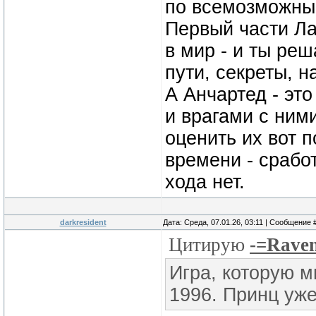
по всемозможным 
Первый части Ла
в мир - и ты ре
пути, секреты, н
А Анчартед - эт
и врагами с ними
оценить их вот 
времени - сработ
хода нет.
darkresident
Дата: Среда, 07.01.26, 03:11 | Сообщение 
Цитирую
-=Rave
Игра, которую м
1996. Принц уж