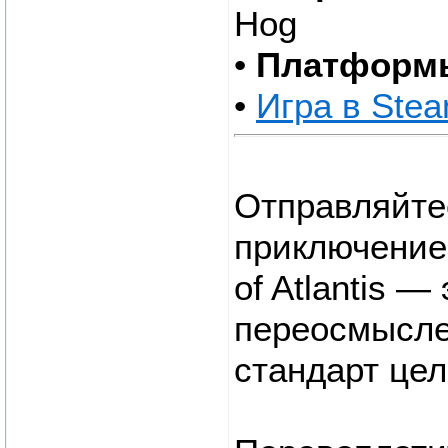
Hog
•
Платформ
•
Игра в Ste
Отправляйте
приключение 
of Atlantis 
переосмысле
стандарт цел