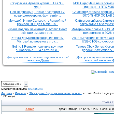
Саудовская Аравия купила EA за $55
MSI, Gigabyte и Asus повыс
млрд
видеокарты RTX 5000 
Новые фракции, новые платформы и
Galax представила чёрные 
новая демоверсия: фэнтезийн...
5070 Ti HOF OC LAB De
Молодой Эннио Сальери: геймплейный
Сайты российских банков
трейлер DLC для Mafia: Th...
открываться в зарубежн
Лучше поздно, чем никогда: Atomic Heart
Материнские платы ASUS, MS
всё-таки вышла в рос...
подорожают в 2026-м
Утечка документов раскрыла планы
Asus выпустила сетевую US
Microsoft по переносу игр с...
USB-C10G со скорость
Gothic 1 Remake получила крупное
Теперь Xbox Series X сто
обновление 1.0.4 с сотней и...
дороже PlayStation 5 —
Для просмотра остальных игровых новостей
Для просмотра остальных H
нажмите
Далее
новостей нажмите
Д
1
Страница
1
из
1
Модератор форума:
GANGUBASS
Форумы
»
Игровая
»
Обсуждение будущих компьютерных игр
»
Tomb Raider: Legacy of
1996 года)
TOMB RAI
Admin
Дата: Пятница, 12.12.25, 17:36 | Сообщен