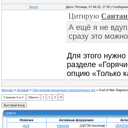
Terorz
Дата: Пятница, 27.06.25, 17:35 | Сообщен
Цитирую
Сантан
А ещё я не вдуп
сразу это можно
Для этого нужно
разделе «Горячи
опцию «Только к
Форумы
»
Игровая
»
Обсуждение вышедших компьютерных игр
»
God of War Ragnaro
4
Страница
4
из
4
Обратно
1
2
3
ТОП 10
Новички
Активные форумчане
Акти
yru3
Haoose
(18734 постов)
cRAZY