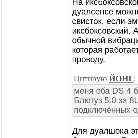
На иксбоксовско
дуалсенсе можно
свисток, если э
иксбоксовский. 
обычной вибраци
которая работает
проводу.
Цитирую
ЙОНГ
:
меня оба DS 4 
Блютуз 5.0 за 8
подключённых 
Для дуалшока эт