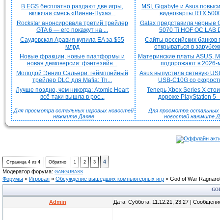
В EGS бесплатно раздают две игры,
MSI, Gigabyte и Asus повыс
включая смесь «Винни-Пуха»...
видеокарты RTX 5000 
Rockstar анонсировала третий трейлер
Galax представила чёрные 
GTA 6 — его покажут на ...
5070 Ti HOF OC LAB De
Саудовская Аравия купила EA за $55
Сайты российских банков
млрд
открываться в зарубежн
Новые фракции, новые платформы и
Материнские платы ASUS, MS
новая демоверсия: фэнтезийн...
подорожают в 2026-м
Молодой Эннио Сальери: геймплейный
Asus выпустила сетевую US
трейлер DLC для Mafia: Th...
USB-C10G со скорость
Лучше поздно, чем никогда: Atomic Heart
Теперь Xbox Series X сто
всё-таки вышла в рос...
дороже PlayStation 5 —
Для просмотра остальных игровых новостей
Для просмотра остальных H
нажмите
Далее
новостей нажмите
Д
4
Страница
4
из
4
Обратно
1
2
3
Модератор форума:
GANGUBASS
Форумы
»
Игровая
»
Обсуждение вышедших компьютерных игр
»
God of War Ragnaro
GO
Admin
Дата: Суббота, 11.12.21, 23:27 | Сообщен