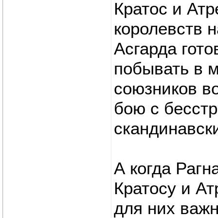
Кратос и Атр
королевств н
Асгарда гото
побывать в 
союзников во
бою с бесст
скандинавски
А когда Рагн
Кратосу и Ат
для них важн