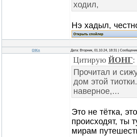
ходил,
Нэ хадыл, честн
OlKn
Дата: Вторник, 01.10.24, 18:31 | Сообщени
Цитирую
ЙОНГ
:
Прочитал и сиж
дом этой тиотки
наверное,...
Это не тётка, эт
происходят, ты т
мирам путешеств