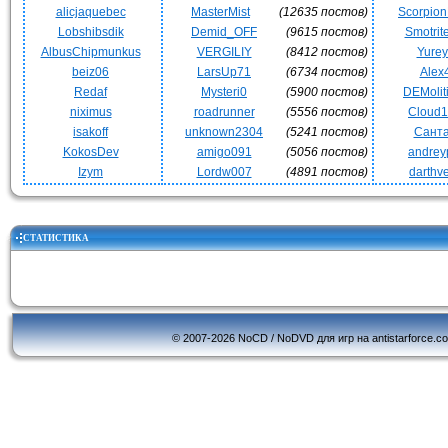
alicjaquebec
MasterMist
(12635 постов)
Scorpio
Lobshibsdik
Demid_OFF
(9615 постов)
Smotrit
AlbusChipmunkus
VERGILIY
(8412 постов)
Yurey
beiz06
LarsUp71
(6734 постов)
Alex
Redaf
Mysteri0
(5900 постов)
DEMoli
niximus
roadrunner
(5556 постов)
Cloud
isakoff
unknown2304
(5241 постов)
Сант
KokosDev
amigo091
(5056 постов)
andrey
Izym
Lordw007
(4891 постов)
darthv
СТАТИСТИКА
© 2007-2026 NoCD / NoDVD для игр на antistarforce.