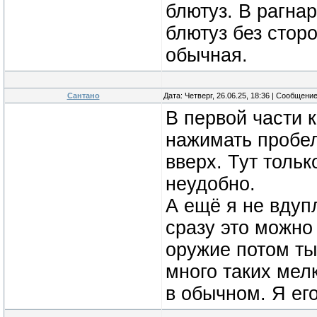
блютуз. В рагна
блютуз без стор
обычная.
Сантано
Дата: Четверг, 26.06.25, 18:36 | Сообщени
В первой части 
нажимать пробел
вверх. Тут тольк
неудобно.
А ещё я не вдуп
сразу это можно
оружие потом ты
много таких мел
в обычном. Я ег