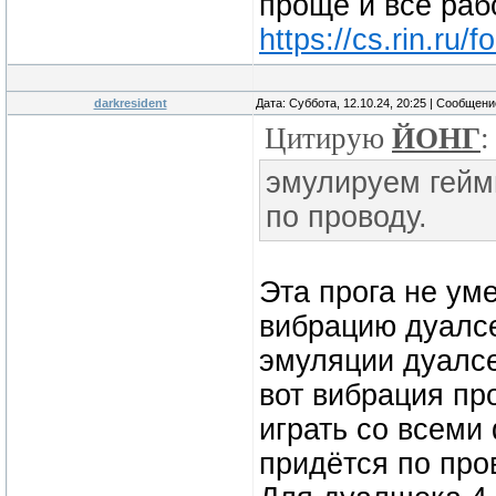
проще и всё раб
https://cs.rin.r
darkresident
Дата: Суббота, 12.10.24, 20:25 | Сообщен
Цитирую
ЙОНГ
:
эмулируем гейм
по проводу.
Эта прога не ум
вибрацию дуалсе
эмуляции дуалсе
вот вибрация пр
играть со всеми
придётся по про