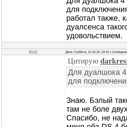
Для дуалшока 4
для подключения
работал также, к
дуалсенса таког
удовольствием.
ЙОНГ
Дата: Суббота, 12.10.24, 22:41 | Сообщен
Цитирую
darkres
Для дуалшока 4
для подключени
Знаю. Бэлый тако
там не боле дву
Спасибо, не над
меня оба DS 4 б