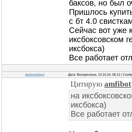
баксов, но был 
Пришлось купить
с бт 4.0 свистк
Сейчас вот уже 
иксбоксовском г
иксбокса)
Все работает от
darkresident
Дата: Воскресенье, 13.10.24, 06:12 | Соо
Цитирую
amfibot
на иксбоксовск
иксбокса)
Все работает от