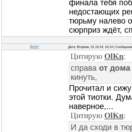
финала тебя поб
недостающих рег
тюрьму налево о
сюрприз ждёт, с
ЙОНГ
Дата: Вторник, 01.10.24, 16:14 | Сообщени
Цитирую
OlKn
:
справа
от дома
кинуть,
Прочитал и сижу
этой тиотки. Ду
наверное,...
Цитирую
OlKn
:
И да сходи в тю