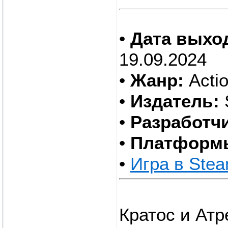
•
Дата выхо
19.09.2024
•
Жанр:
Actio
•
Издатель:
S
•
Разработчи
•
Платформ
•
Игра в Ste
Кратос и Атр