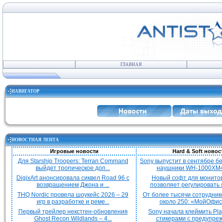
ГЛАВНАЯ
НАВИГАТОР
НОВОСТНАЯ ЛЕНТА
Игровые новости
Hard & Soft новос
Для Starship Troopers: Terran Command
Sony выпустит в сентябре 
выйдет тропическое доп...
наушники WH-1000XM4
DigixArt анонсировала сиквел Road 96 с
Новый софт для монито
возвращением Джона и ...
позволяет регулировать я
THQ Nordic провела шоукейс 2026 – 29
От более тысячи сотрудник
игр в разработке и реме...
около 250: «МойОфис»
Первый трейлер некстген-обновления
Sony начала клеймить Pla
Ghost Recon Wildlands – 4...
стикерами с предупреж