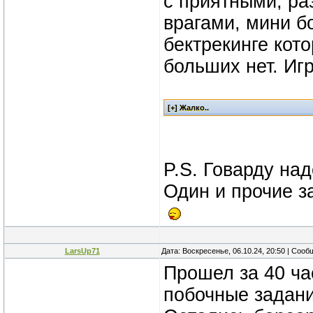
с приятными, р
врагами, мини б
бектрекинге кот
больших нет. Иг
P.S. Говарду над
Один и прочие 
LarsUp71
Дата: Воскресенье, 06.10.24, 20:50 | Соо
Прошел за 40 ча
побочные задан