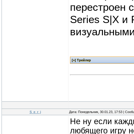
перестроен с
Series S|X 
визуальными 
S_e_r_j
Дата: Понедельник, 30.01.23, 17:53 | Соо
Не ну если кажд
любящего игру н