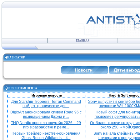
ГЛАВНАЯ
НАВИГАТОР
НОВОСТНАЯ ЛЕНТА
Игровые новости
Hard & Soft новос
Для Starship Troopers: Terran Command
Sony выпустит в сентябре 
выйдет тропическое доп...
наушники WH-1000XM4
DigixArt анонсировала сиквел Road 96 с
Новый софт для монито
возвращением Джона и ...
позволяет регулировать я
THQ Nordic провела шоукейс 2026 – 29
От более тысячи сотрудник
игр в разработке и реме...
около 250: «МойОфис»
Первый трейлер некстген-обновления
Sony начала клеймить Pla
Ghost Recon Wildlands – 4...
стикерами с предупреж