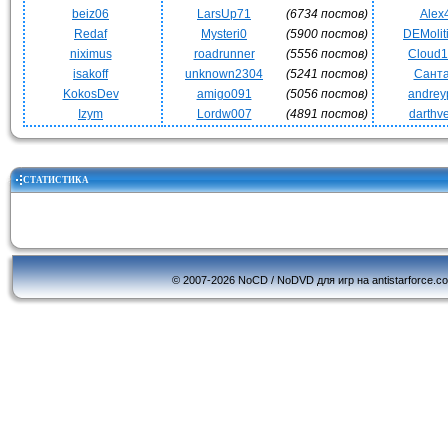
beiz06
LarsUp71
(6734 постов)
Alex
Redaf
Mysteri0
(5900 постов)
DEMoli
niximus
roadrunner
(5556 постов)
Cloud
isakoff
unknown2304
(5241 постов)
Сант
KokosDev
amigo091
(5056 постов)
andrey
Izym
Lordw007
(4891 постов)
darthv
СТАТИСТИКА
© 2007-2026 NoCD / NoDVD для игр на antistarforce.