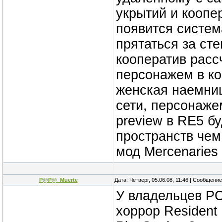
укрытий и коопе
появится систем
прятаться за сте
кооператив расс
персонажем в ко
женская наемниц
сети, персонаже
preview в RE5 б
пространств чем
мод Mercenaries и
P@P@_Muerte
Дата: Четверг, 05.06.08, 11:46 | Сообщени
У владельцев РС
хоррор Resident 