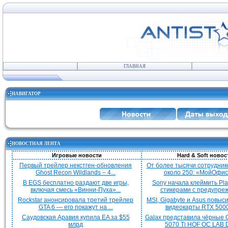
ГЛАВНАЯ
НАВИГАТОР
НОВОСТНАЯ ЛЕНТА
Игровые новости
Hard & Soft новос
Первый трейлер некстген-обновления
От более тысячи сотрудник
Ghost Recon Wildlands – 4...
около 250: «МойОфис»
В EGS бесплатно раздают две игры,
Sony начала клеймить Pla
включая смесь «Винни-Пуха»...
стикерами с предупреж
Rockstar анонсировала третий трейлер
MSI, Gigabyte и Asus повыс
GTA 6 — его покажут на ...
видеокарты RTX 5000 
Саудовская Аравия купила EA за $55
Galax представила чёрные 
млрд
5070 Ti HOF OC LAB De