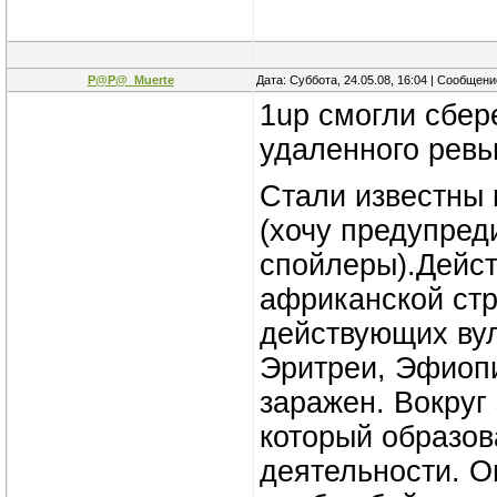
P@P@_Muerte
Дата: Суббота, 24.05.08, 16:04 | Сообщен
1up смогли cбере
удаленного ревь
Стали известны 
(хочу предупред
спойлеры).Дейст
африканской стр
действующих вул
Эритреи, Эфиопи
заражен. Вокруг
который образов
деятельности. О