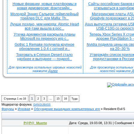
Новые фракции, новые платформы и
Сайты российских банков
новая демоверсия: фэнтезийн...
открываться в зарубежн
Молодой Эннио Сальери: геймплейный
Материнские платы ASU
трейлер DLC для Mafia: Th...
Gigabyte подорожают в 20
Лучше поздно, чем никогда: Atomic Heart
Asus выпустила сетевую US
всё-таки вышла в рос...
USB-C10G со скорость
Утечка документов раскрыла планы
Теперь Xbox Series X сто
Microsoft по переносу игр с...
дороже PlayStation 5 —
Gothic 1 Remake получила крупное
Nvidia подняла цены на с
обновление 1.0.4 с сотней и...
на 20–30 %
Торговать в Crimson Desert стало
Утверждён список прило
удобнее и выгоднее — подроб...
предустановки в России 
Для просмотра остальных игровых новостей
Для просмотра остальных H
нажмите
Далее
новостей нажмите
Д
1
Страница
1
из
16
2
3
…
15
16
Туда
Модератор форума:
GANGUBASS
Форумы
»
Игровая
»
Обсуждение вышедших компьютерных игр
»
Resident Evil 5
P@P@_Muerte
Дата: Среда, 19.03.08, 13:31 | Сообщение