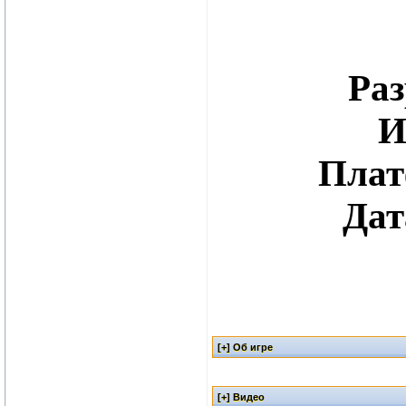
Раз
И
Плат
Дат