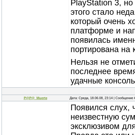
PlayStation 3, н
этого стало нед
который очень х
платформе и нап
появилась именн
портирована на 
Нельзя не отмет
последнее время
удачные консоль
P@P@_Muerte
Дата: Среда, 18.06.08, 23:14 | Сообщение
Появился слух, 
неизвестную сумм
эксклюзивом для