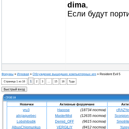
dima
,
Если будут порти
Форумы
»
Игровая
»
Обсуждение вышедших компьютерных игр
»
Resident Evil 5
1
Страница
1
из
16
2
3
…
15
16
Туда
ТОП 10
Новички
Активные форумчане
Акти
yru3
Haoose
(18734 постов)
cRAZY
alicjaquebec
MasterMist
(12635 постов)
Scorpio
Lobshibsdik
Demid_OFF
(9615 постов)
Smotrit
AlbusChipmunkus
VERGILIY
(8412 постов)
Yurey