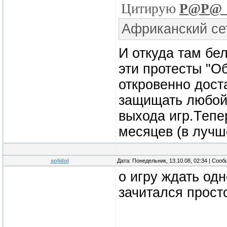
Цитирую
P@P@_
Африканский се
И откуда там бе
эти протесты "О
откровенно дост
защищать любой 
выхода игр.Тепе
месяцев (в лучш
solidol
Дата: Понедельник, 13.10.08, 02:34 | Соо
о игру ждать од
зачитался прос