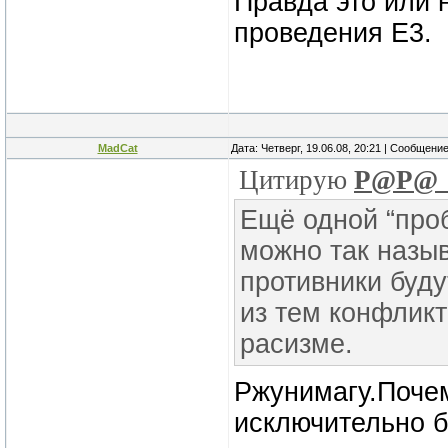
Правда это или 
проведения Е3.
MadCat
Дата: Четверг, 19.06.08, 20:21 | Сообщени
Цитирую
P@P@_
Ещё одной “проб
можно так назыв
противники буд
из тем конфликт
расизме.
Ржунимагу.Почем
исключительно б