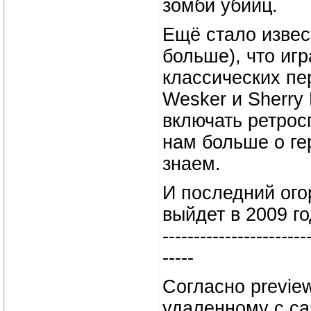
зомби убийц.
Ещё стало извес
больше), что иг
классических пер
Wesker и Sherry 
включать ретрос
нам больше о гер
знаем.
И последний ого
выйдет в 2009 г
-----------------------
-----
Согласно previe
удаленному с сай