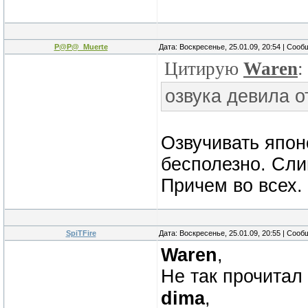
P@P@_Muerte
Дата: Воскресенье, 25.01.09, 20:54 | Соо
Цитирую
Waren
:
озвука девила о
Озвучивать япон
бесполезно. Сли
Причем во всех.
SpiTFire
Дата: Воскресенье, 25.01.09, 20:55 | Соо
Waren
,
Не так прочитал
dima
,