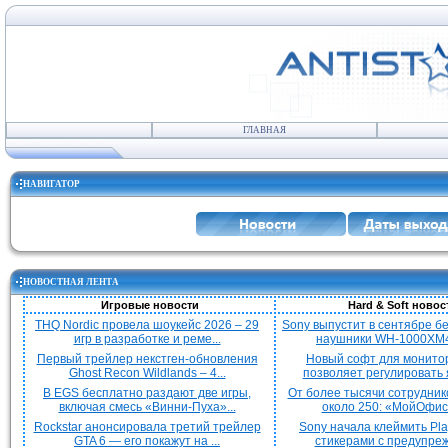
ГЛАВНАЯ
НАВИГАТОР
НОВОСТНАЯ ЛЕНТА
Игровые новости
Hard & Soft новос
THQ Nordic провела шоукейс 2026 – 29
Sony выпустит в сентябре 
игр в разработке и реме...
наушники WH-1000XM4
Первый трейлер некстген-обновления
Новый софт для монито
Ghost Recon Wildlands – 4...
позволяет регулировать я
В EGS бесплатно раздают две игры,
От более тысячи сотрудник
включая смесь «Винни-Пуха»...
около 250: «МойОфис»
Rockstar анонсировала третий трейлер
Sony начала клеймить Pla
GTA 6 — его покажут на ...
стикерами с предупреж