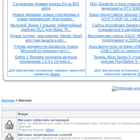
Саудовская Аравия купила EA за $55
MSI, Gigabyte и Asus повыс
млрд
видеокарты RTX 5000 
Новые фракции, новые платформы и
Galax представила чёрные 
новая демоверсия: фэнтезийн...
5070 Ti HOF OC LAB De
Молодой Эннио Сальери: геймплейный
Сайты российских банков
трейлер DLC для Mafia: Th...
открываться в зарубежн
Лучше поздно, чем никогда: Atomic Heart
Материнские платы ASUS, MS
всё-таки вышла в рос...
подорожают в 2026-м
Утечка документов раскрыла планы
Asus выпустила сетевую US
Microsoft по переносу игр с...
USB-C10G со скорость
Gothic 1 Remake получила крупное
Теперь Xbox Series X сто
обновление 1.0.4 с сотней и...
дороже PlayStation 5 —
Для просмотра остальных игровых новостей
Для просмотра остальных H
нажмите
Далее
новостей нажмите
Д
Форумы
»
Магазин
Форум
Магазин оффлайн-активаций
Здесь, за символическую сумму, можно активировать игры, которые ещё не взломаны до
пиратами!
Модератор форума:
Admin
Магазин лицензионных ключей
Здесь вы можете приобрести цифровые ключи к программному обеспечению