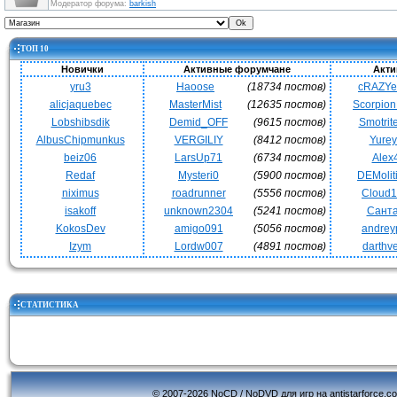
Модератор форума:
barkish
ТОП 10
Новички
Активные форумчане
Акти
yru3
Haoose
(18734 постов)
cRAZY
alicjaquebec
MasterMist
(12635 постов)
Scorpio
Lobshibsdik
Demid_OFF
(9615 постов)
Smotrit
AlbusChipmunkus
VERGILIY
(8412 постов)
Yurey
beiz06
LarsUp71
(6734 постов)
Alex
Redaf
Mysteri0
(5900 постов)
DEMoli
niximus
roadrunner
(5556 постов)
Cloud
isakoff
unknown2304
(5241 постов)
Сант
KokosDev
amigo091
(5056 постов)
andrey
Izym
Lordw007
(4891 постов)
darthv
СТАТИСТИКА
© 2007-2026 NoCD / NoDVD для игр на antistarforce.