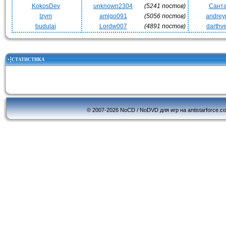
KokosDev
unknown2304
(5241 постов)
Сант
Izym
amigo091
(5056 постов)
andrey
budulai
Lordw007
(4891 постов)
darthv
СТАТИСТИКА
© 2007-2026 NoCD / NoDVD для игр на antistarforce.