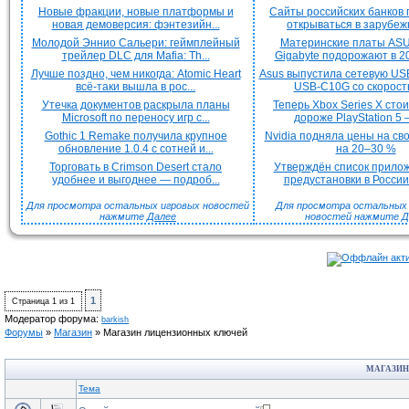
Новые фракции, новые платформы и
Сайты российских банков
новая демоверсия: фэнтезийн...
открываться в зарубежн
Молодой Эннио Сальери: геймплейный
Материнские платы ASU
трейлер DLC для Mafia: Th...
Gigabyte подорожают в 20
Лучше поздно, чем никогда: Atomic Heart
Asus выпустила сетевую US
всё-таки вышла в рос...
USB-C10G со скорость
Утечка документов раскрыла планы
Теперь Xbox Series X сто
Microsoft по переносу игр с...
дороже PlayStation 5 —
Gothic 1 Remake получила крупное
Nvidia подняла цены на с
обновление 1.0.4 с сотней и...
на 20–30 %
Торговать в Crimson Desert стало
Утверждён список прило
удобнее и выгоднее — подроб...
предустановки в России 
Для просмотра остальных игровых новостей
Для просмотра остальных H
нажмите
Далее
новостей нажмите
Д
1
Страница
1
из
1
Модератор форума:
barkish
Форумы
»
Магазин
»
Магазин лицензионных ключей
МАГАЗИН
Тема