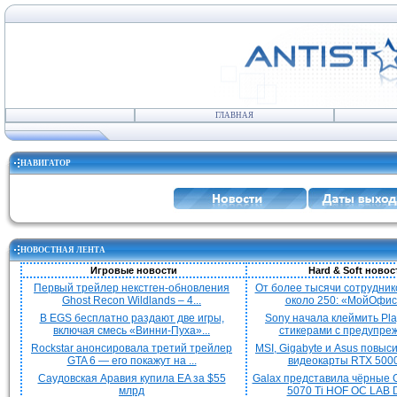
ГЛАВНАЯ
НАВИГАТОР
НОВОСТНАЯ ЛЕНТА
Игровые новости
Hard & Soft новос
Первый трейлер некстген-обновления
От более тысячи сотрудник
Ghost Recon Wildlands – 4...
около 250: «МойОфис»
В EGS бесплатно раздают две игры,
Sony начала клеймить Pla
включая смесь «Винни-Пуха»...
стикерами с предупреж
Rockstar анонсировала третий трейлер
MSI, Gigabyte и Asus повыс
GTA 6 — его покажут на ...
видеокарты RTX 5000 
Саудовская Аравия купила EA за $55
Galax представила чёрные 
млрд
5070 Ti HOF OC LAB De