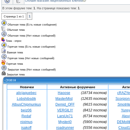
Онлайн магазин лицензионных ключей
В этом форуме тем:
1
. На странице показано тем:
1
.
1
Страница
1
из
1
Обычная тема (Есть новые сообщения)
Обычная тема
Обычная тема (Нет новых сообщений)
Тема - опрос
Горячая тема (Есть новые сообщения)
Важная тема
Горячая тема (Нет новых сообщений)
Горячая тема
Закрытая тема (Нет новых сообщений)
Закрытая тема
ТОП 10
Новички
Активные форумчане
Акти
alicjaquebec
Haoose
(18734 постов)
cRAZY
Lobshibsdik
MasterMist
(12635 постов)
Scorpio
AlbusChipmunkus
Demid_OFF
(9615 постов)
Smotrit
beiz06
VERGILIY
(8412 постов)
Yurey
Redaf
LarsUp71
(6734 постов)
Alex
niximus
Mysteri0
(5900 постов)
DEMoli
isakoff
roadrunner
(5556 постов)
Cloud