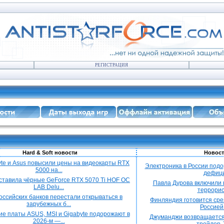
РЕГИСТРАЦИЯ
Hard & Soft новости
Новост
yte и Asus повысили цены на видеокарты RTX
Электроника в России подо
5000 на...
дефицит
ставила чёрные GeForce RTX 5070 Ti HOF OC
Павла Дурова включили в
LAB Delu...
террорист
оссийских банков перестали открываться в
Финляндия готовится срез
зарубежных б...
Россией 
е платы ASUS, MSI и Gigabyte подорожают в
Джуманджи возвращается
2026-м —...