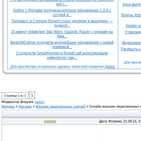
игр с...
Asus выпу
Gothic 1 Remake получила крупное обновление 1.0.4 с
сотней и...
Теперь Xbo
Торговать в Crimson Desert стало удобнее и выгоднее —
подроб...
Nvidia 
15 минут геймплея Star Wars: Galactic Racer с гонками на
Утверждё
Джа...
BeamNG.drive получила крупнейшее обновление с новой
Видеокарт
графикой...
Раскрыты х
Создатели SnowRunner и RoadCraft анонсировали
симулятор такс...
Для просм
Для просмотра остальных игровых новостей нажмите
Далее
1
Страница
1
из
1
Модератор форума:
barkish
Форумы
»
Магазин
»
Магазин лицензионных ключей
»
Онлайн магазин лицензионных 
barkish
Дата: Вторник, 21.09.21, 