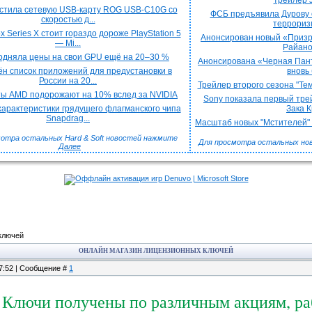
трейлер J
стила сетевую USB-карту ROG USB-C10G со
ФСБ предъявила Дурову 
скоростью д...
терроризм
x Series X стоит гораздо дороже PlayStation 5
Анонсирован новый «Призра
— Mi...
Райаном
подняла цены на свои GPU ещё на 20–30 %
Анонсирована «Черная Пант
н список приложений для предустановки в
вновь 
России на 20...
Трейлер второго сезона "Тем
ы AMD подорожают на 10% вслед за NVIDIA
Sony показала первый трей
арактеристики грядущего флагманского чипа
Зака Кр
Snapdrag...
Масштаб новых "Мстителей" к
отра остальных Hard & Soft новостей нажмите
Для просмотра остальных но
Далее
ключей
ОНЛАЙН МАГАЗИН ЛИЦЕНЗИОННЫХ КЛЮЧЕЙ
07:52 | Сообщение #
1
Ключи получены по различным акциям, раб