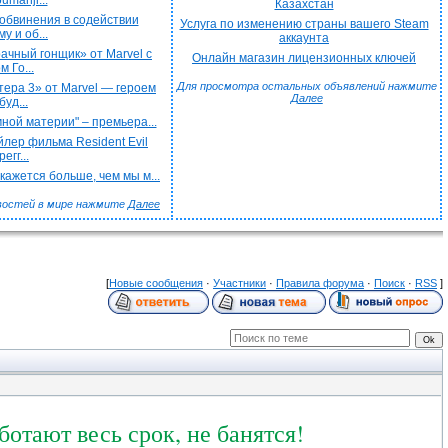
umanji...
Казахстан
обвинения в содействии
Услуга по изменению страны вашего Steam
у и об...
аккаунта
чный гонщик» от Marvel с
Онлайн магазин лицензионных ключей
 Го...
Для просмотра остальных объявлений нажмите
ера 3» от Marvel — героем
Далее
буд...
ной материи" – премьера...
лер фильма Resident Evil
егг...
ажется больше, чем мы м...
востей в мире нажмите
Далее
[
Новые сообщения
·
Участники
·
Правила форума
·
Поиск
·
RSS
]
отают весь срок, не банятся!