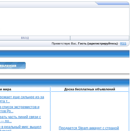
ВХОД
Приветствую Вас,
Гость (зарегистрируйтесь)
·
RSS
и мира
Доска бесплатных объявлений
рожает еще сильнее из-за
а т...
 список экстремистов и
ов Ро...
ать часть линий связи с
— по...
 в реальный мир: вышел
Продается Steam аккаунт с страной