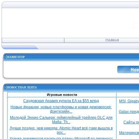
ГЛАВНАЯ
НАВИГАТОР
НОВОСТНАЯ ЛЕНТА
Игровые новости
Саудовская Аравия купила EA за $55 млрд
MSI, Gigab
Новые фракции, новые платформы и новая демоверсия:
фэнтезийн...
Galax пред
Молодой Эннио Сальери: геймплейный трейлер DLC для
Mafia: Th...
Сайты р
Лучше поздно, чем никогда: Atomic Heart всё-таки вышла в
рос...
Матерински
Утечка документов раскрыла планы Microsoft по переносу