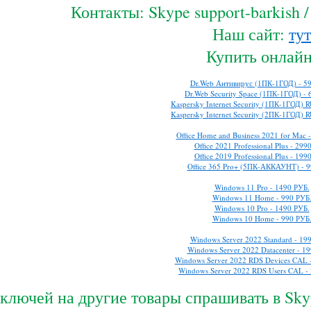
Контакты: Skype support-barkish 
Наш сайт:
тут
Купить онлайн
Dr.Web Антивирус (1ПК-1ГОД) - 59
Dr.Web Security Space (1ПК-1ГОД) - 
Kaspersky Internet Security (1ПК-1ГОД) R
Kaspersky Internet Security (2ПК-1ГОД) R
Office Home and Business 2021 for Mac 
Office 2021 Professional Plus - 299
Office 2019 Professional Plus - 199
Office 365 Pro+ (5ПК-АККАУНТ) - 9
Windows 11 Pro - 1490 РУБ.
Windows 11 Home - 990 РУБ
Windows 10 Pro - 1490 РУБ.
Windows 10 Home - 990 РУБ
Windows Server 2022 Standard - 19
Windows Server 2022 Datacenter - 1
Windows Server 2022 RDS Devices CAL 
Windows Server 2022 RDS Users CAL -
ключей на другие товары спрашивать в Skype