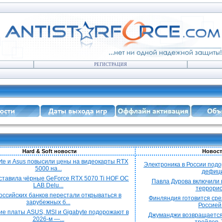
РЕГИСТРАЦИЯ
Hard & Soft новости
Новост
yte и Asus повысили цены на видеокарты RTX
Электроника в России подо
5000 на...
дефицит
ставила чёрные GeForce RTX 5070 Ti HOF OC
Павла Дурова включили в
LAB Delu...
террорист
оссийских банков перестали открываться в
Финляндия готовится срез
зарубежных б...
Россией 
е платы ASUS, MSI и Gigabyte подорожают в
Джуманджи возвращается
2026-м —...