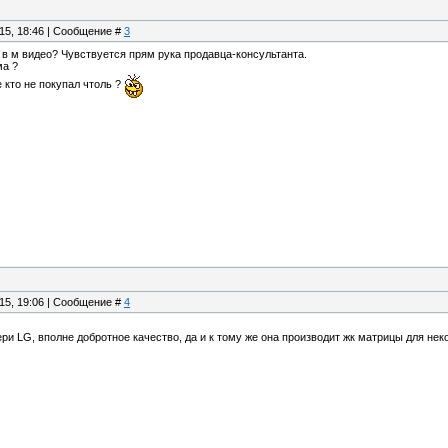
.15, 18:46 | Сообщение #
3
е в м видео? Чувствуется прям рука продавца-консультанта.
ма ?
 кто не покупал чтоль ?
.15, 19:06 | Сообщение #
4
ери LG, вполне добротное качество, да и к тому же она производит жк матрицы для не