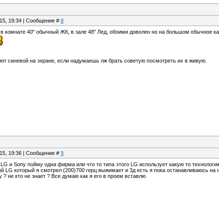
.15, 19:34 | Сообщение #
8
 в комнате 40" обычный ЖК, в зале 48" Лед, обоими доволен но на большом обычное ка
т синевой на экране, если надумаешь лж брать советую посмотреть их в живую.
.15, 19:36 | Сообщение #
9
ал LG и Sony пойму одна фирма или что то типа этого LG использует какую то технологи
ый LG который я смотрел (200)700 герц выжимает и 3д есть я пока останавливаюсь на 
 ? не кто не знает ? Все думаю как я его в проем вставлю