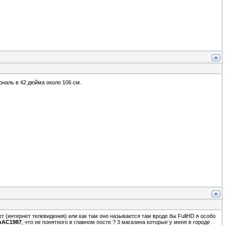
ональ в 42 дюйма около 106 см.
т (интернет телевидения) или как там оно называется там вроде бы FullHD я особо
pAC1987
, что не понятного в главном посте ? 3 магазина которые у меня в городе