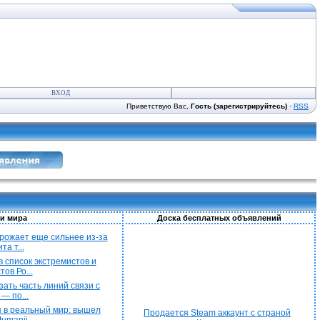
ВХОД
Приветствую Вас,
Гость (зарегистрируйтесь)
·
RSS
и мира
Доска бесплатных объявлений
рожает еще сильнее из-за
а т...
 список экстремистов и
ов Ро...
ать часть линий связи с
— по...
 в реальный мир: вышел
Продается Steam аккаунт с страной