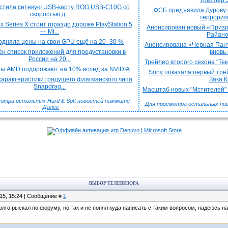
трейлер J
стила сетевую USB-карту ROG USB-C10G со
ФСБ предъявила Дурову 
скоростью д...
терроризм
x Series X стоит гораздо дороже PlayStation 5
Анонсирован новый «Призра
— Mi...
Райаном
подняла цены на свои GPU ещё на 20–30 %
Анонсирована «Черная Пант
н список приложений для предустановки в
вновь 
России на 20...
Трейлер второго сезона "Тем
ы AMD подорожают на 10% вслед за NVIDIA
Sony показала первый трей
арактеристики грядущего флагманского чипа
Зака Кр
Snapdrag...
Масштаб новых "Мстителей" к
отра остальных Hard & Soft новостей нажмите
Для просмотра остальных но
Далее
ВЫБОР ТЕЛЕВИЗОРА
.15, 15:24 | Сообщение #
1
олго рыскал по форуму, но так и не понял куда написать с таким вопросом, надеюсь