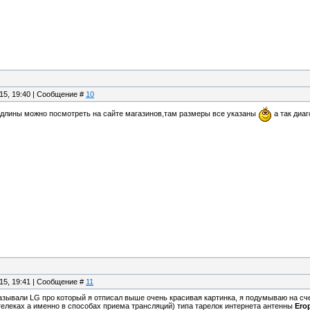
.15, 19:40 | Сообщение #
10
у длины можно посмотреть на сайте магазинов,там размеры все указаны
а так диаг
.15, 19:41 | Сообщение #
11
азывали LG про который я отписал выше очень красивая картинка, я подумываю на сче
 телеках а именно в способах приема трансляций) типа тарелок интернета антенны
Ero