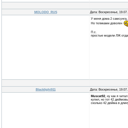
MOLODO_RUS
Дата: Воскресенье, 19.07
У меня дома 2 самсунга,
Но теликами доволен
П.с.
простые модели ЛЖ отдаю
Blacklight911
Дата: Воскресенье, 19.07
Muscat92
, ну как я чит
купил, но тот 42 дюймов
сколько 42 дюйма в длину