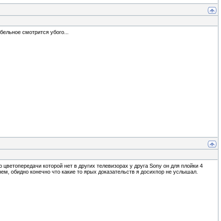
бельное смотрится убого...
ю цветопередачи которой нет в других телевизорах у друга Sony он для плойки 4
нем, обидно конечно что какие то ярых доказательств я досихпор не услышал.