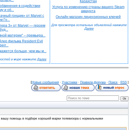
umanji...
Казахстан
обвинения в содействии
Услуга по изменению страны вашего Steam
у и об...
аккаунта
чный гонщик» от Marvel с
Онлайн магазин лицензионных ключей
 Го...
Для просмотра остальных объявлений нажмите
ера 3» от Marvel — героем
Далее
буд...
ной материи" – премьера...
лер фильма Resident Evil
егг...
ажется больше, чем мы м...
востей в мире нажмите
Далее
[
Новые сообщения
·
Участники
·
Правила форума
·
Поиск
·
RSS
]
 на вашу помощь в подборе хорошей марки телевизора с нормальными