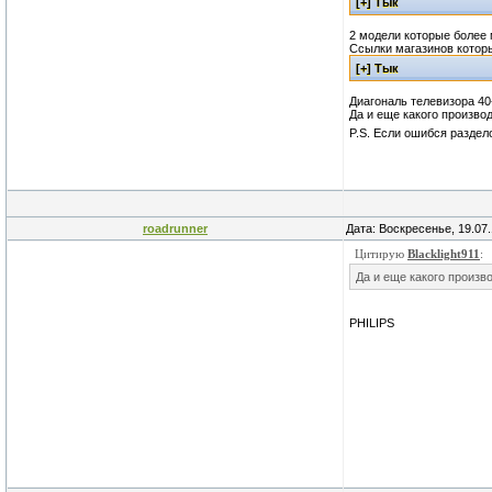
2 модели которые более 
Ссылки магазинов которы
Диагональ телевизора 40
Да и еще какого произво
P.S. Если ошибся раздел
roadrunner
Дата: Воскресенье, 19.07
Цитирую
Blacklight911
:
Да и еще какого произв
PHILIPS