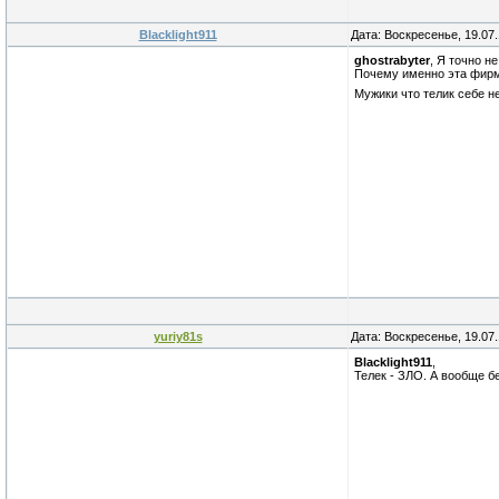
Blacklight911
Дата: Воскресенье, 19.07
ghostrabyter
, Я точно н
Почему именно эта фир
Мужики что телик себе не
yuriy81s
Дата: Воскресенье, 19.07
Blacklight911
,
Телек - ЗЛО. А вообще б