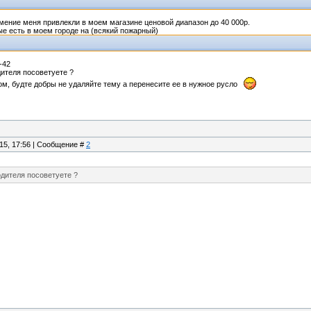
мение меня привлекли в моем магазине ценовой диапазон до 40 000р.
е есть в моем городе на (всякий пожарный)
-42
дителя посоветуете ?
ом, будте добры не удаляйте тему а перенесите ее в нужное русло
.15, 17:56 | Сообщение #
2
одителя посоветуете ?