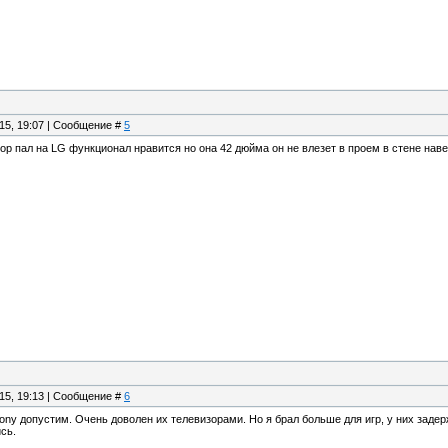
.15, 19:07 | Сообщение #
5
ыбор пал на LG функционал нравится но она 42 дюйма он не влезет в проем в стене нав
.15, 19:13 | Сообщение #
6
ony допустим. Очень доволен их телевизорами. Но я брал больше для игр, у них задер
сь.