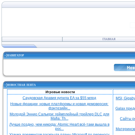
ГЛАВНАЯ
НАВИГАТОР
НОВОСТНАЯ ЛЕНТА
Игровые новости
Саудовская Аравия купила EA за $55 млрд
MSI, Gigab
Новые фракции, новые платформы и новая демоверсия:
фэнтезийн...
Galax пред
Молодой Эннио Сальери: геймплейный трейлер DLC для
Mafia: Th...
Сайты р
Лучше поздно, чем никогда: Atomic Heart всё-таки вышла в
рос...
Матерински
Утечка документов раскрыла планы Microsoft по переносу