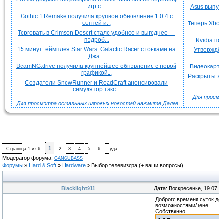
игр с...
Asus выпу
Gothic 1 Remake получила крупное обновление 1.0.4 с
сотней и...
Теперь Xbo
Торговать в Crimson Desert стало удобнее и выгоднее —
подроб...
Nvidia 
15 минут геймплея Star Wars: Galactic Racer с гонками на
Утверждё
Джа...
BeamNG.drive получила крупнейшее обновление с новой
Видеокарт
графикой...
Раскрыты х
Создатели SnowRunner и RoadCraft анонсировали
симулятор такс...
Для просм
Для просмотра остальных игровых новостей нажмите
Далее
1
Страница
1
из
6
2
3
4
5
6
Туда
Модератор форума:
GANGUBASS
Форумы
»
Hard & Soft
»
Hardware
»
Выбор телевизора
(+ ваши вопросы)
Blacklight911
Дата: Воскресенье, 19.07
Доброго времени суток д
возможностями/цене.
Собственно