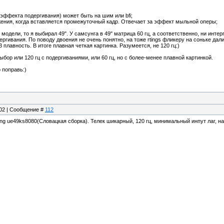
т эффекта подергивания) может быть на шим или bfi;
ения, когда вставляется промежуточный кадр. Отвечает за эффект мыльной оперы;
 модели, то я выбирал 49". У самсунга в 49" матрица 60 гц, а соответственно, ни инте
ргивания. По поводу двоения не очень понятно, на тоже rtings фликеру на соньке дали
 плавность. В итоге плавная четкая картинка. Разумеется, не 120 гц:)
 выбор или 120 гц с подергиваниями, или 60 гц, но с более-менее плавной картинкой.
 поправь:)
:02 | Сообщение #
112
ng ue49ks8080(Словацкая сборка). Телек шикарный, 120 гц, минимальный инпут лаг, на