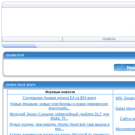
ГЛАВНАЯ
НАВИГАТОР
НОВОСТНАЯ ЛЕНТА
Игровые новости
Саудовская Аравия купила EA за $55 млрд
MSI, Gigab
Новые фракции, новые платформы и новая демоверсия:
фэнтезийн...
Galax пред
Молодой Эннио Сальери: геймплейный трейлер DLC для
Mafia: Th...
Сайты р
Лучше поздно, чем никогда: Atomic Heart всё-таки вышла в
рос...
Матерински
Утечка документов раскрыла планы Microsoft по переносу