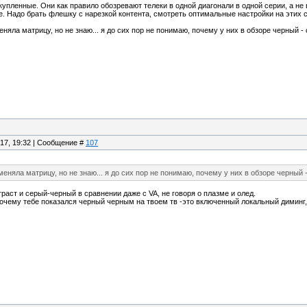
 купленные. Они как правило обозревают телеки в одной диагонали в одной серии, а не
е. Надо брать флешку с нарезкой контента, смотреть оптимальные настройки на этих са
няла матрицу, но не знаю... я до сих пор не понимаю, почему у них в обзоре черный - 
.17, 19:32 | Сообщение #
107
еняла матрицу, но не знаю... я до сих пор не понимаю, почему у них в обзоре черный 
траст и серый-черный в сравнении даже с VA, не говоря о плазме и олед.
очему тебе показался черный черным на твоем тв -это включенный локальный диминг,