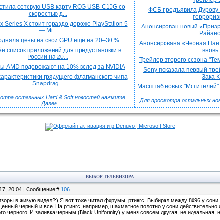
трейлер J
стила сетевую USB-карту ROG USB-C10G со
ФСБ предъявила Дурову 
скоростью д...
терроризм
x Series X стоит гораздо дороже PlayStation 5
Анонсирован новый «Призра
— Mi...
Райаном
подняла цены на свои GPU ещё на 20–30 %
Анонсирована «Черная Пант
н список приложений для предустановки в
вновь 
России на 20...
Трейлер второго сезона "Тем
ы AMD подорожают на 10% вслед за NVIDIA
Sony показала первый трей
арактеристики грядущего флагманского чипа
Зака Кр
Snapdrag...
Масштаб новых "Мстителей" к
отра остальных Hard & Soft новостей нажмите
Для просмотра остальных но
Далее
ВЫБОР ТЕЛЕВИЗОРА
.17, 20:04 | Сообщение #
106
визоры в живую видел?:) Я вот тоже читал форумы, ртингс. Выбирал между 8096 у сони 
енный черный и все. На ртингс, например, шахматное полотно у сони действительно от
о черного. И заливка черным (Black Uniformity) у меня совсем другая, не идеальная, н