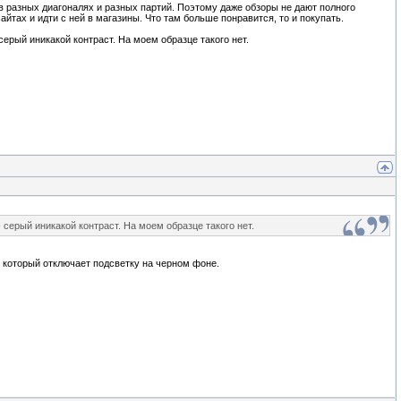
 в разных диагоналях и разных партий. Поэтому даже обзоры не дают полного
йтах и идти с ней в магазины. Что там больше понравится, то и покупать.
серый иникакой контраст. На моем образце такого нет.
- серый иникакой контраст. На моем образце такого нет.
 который отключает подсветку на черном фоне.