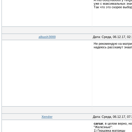
А mu7000(mu8000 у rtings
уже с максимальных зна
Так что это скорее выб
alkash3000
Дата: Среда, 06.12.17, 02
Не рекомендую va матрицу
надеюсь расскажут знаат
Xender
Дата: Среда, 06.12.17, 07
carsar
, в целом верно, н
"Железные":
1) Герцовка матрицы