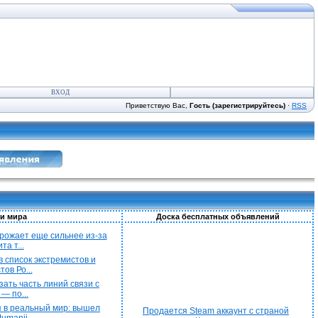
ВХОД
Приветствую Вас,
Гость (зарегистрируйтесь)
·
RSS
и мира
Доска бесплатных объявлений
рожает еще сильнее из-за
а т...
 список экстремистов и
ов Ро...
ать часть линий связи с
— по...
 в реальный мир: вышел
Продается Steam аккаунт с страной