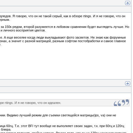
ледов. Я говорю, что он не такой серый, как в обзоре rtings. И я не говорю, что он
черным.
и за 150к рядом, второй разумеется в лобовом сравнении будет выглядеть лучше. Но
 и личного восприятия цветов.
ьше. А еще веселее когда люди выкладывают фото засветов. Не знаю как форумные
онах, а значит с разной матрицей, разным софтом постобработки и самое главное
.
е rtings. И я не говорю, что он идеален.
нии. Видимо лучший режим для съемки светящейся матрицы(ips, va) они не
 60гц. Т.е. этот BFI тут вообще не выполняет своих задач, т.к. при 60гц и 120гц
 блюра.