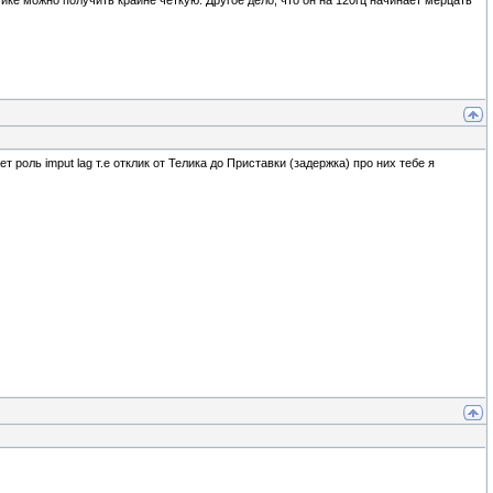
амике можно получить крайне четкую. Другое дело, что он на 120гц начинает мерцать
т роль imput lag т.е отклик от Телика до Приставки (задержка) про них тебе я