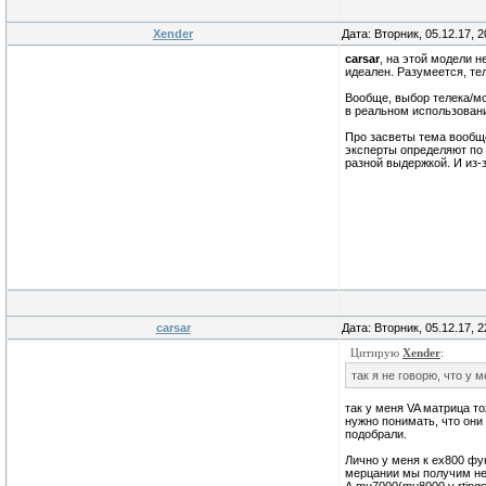
Xender
Дата: Вторник, 05.12.17, 
carsar
, на этой модели н
идеален. Разумеется, те
Вообще, выбор телека/мо
в реальном использовани
Про засветы тема вообще
эксперты определяют по 
разной выдержкой. И из-
carsar
Дата: Вторник, 05.12.17, 
Цитирую
Xender
:
так я не говорю, что у м
так у меня VA матрица то
нужно понимать, что они
подобрали.
Лично у меня к ex800 фун
мерцании мы получим не 