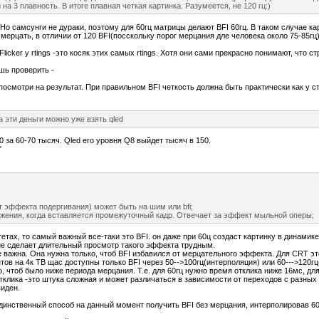
на 3 плавность. В итоге плавная четкая картинка. Разумеется, не 120 гц:)
. Но самсунги не дураки, поэтому для 60гц матрицы делают BFI 60гц. В таком случае 
 мерцать, в отличии от 120 BFI(посскольку порог мерцания дле человека около 75-85гц)
 Flicker у rtings -это косяк этих самых rtings. Хотя они сами прекрасно понимают, чт
шь проверить -
 посмотри на результат. При правильном BFI четкость должна быть практически как у с
а эти деньги можно уже взять qled
 за 60-70 тысяч. Qled его уровня Q8 выйдет тысяч в 150.
"
ет эффекта подергивания) может быть на шим или bfi;
ажения, когда вставляется промежуточный кадр. Отвечает за эффект мыльной оперы;
етах, то самый важный все-таки это BFI. он даже при 60ц создаст картинку в динамике
ие сделает длительный просмотр такого эффекта трудным.
е важна. Она нужна только, чтоб BFI избавился от мерцательного эффекта. Для CRT это
ов на 4к ТВ щас доступны только BFI через 50-->100гц(интерполяция) или 60--->120гц
, чтоб было ниже периода мерцания. Т.е. для 60гц нужно время отклика ниже 16мс, для
отклика -это штука сложная и может различаться в зависимости от переходов с разных 
виден.
единственный способ на данный момент получить BFI без мерцания, интерполировав 60г