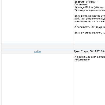
2) Время отклика
Софтовые:
1) Image Flicker (убирае
2) Интерполяция изображ
Если взять конкретно эти
работает устранение поде
максимум четкость и на 3
А если брать 55", то да,
Если в чем-то ошибся, то
sellm
Дата: Среда, 06.12.17, 09
Я себе в мае взял samsu
Рекомендую.