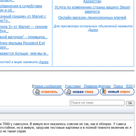
umanji...
Казахстан
обвинения в содействии
Услуга по изменению страны вашего Steam
у и об...
аккаунта
чный гонщик» от Marvel с
Онлайн магазин лицензионных ключей
 Го...
Для просмотра остальных объявлений нажмите
ера 3» от Marvel — героем
Далее
буд...
ной материи" – премьера...
лер фильма Resident Evil
егг...
ажется больше, чем мы м...
востей в мире нажмите
Далее
[
Новые сообщения
·
Участники
·
Правила форума
·
Поиск
·
RSS
]
и 7000 у самсунга. В живую все оказалось совсем не так, как в обзорах. У самса
стойное, но в живую, загрузив тестовые картинки и в полной темноте включив их я
о не такая серая.