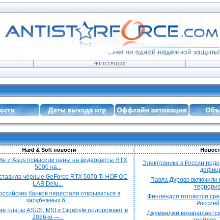
РЕГИСТРАЦИЯ
Hard & Soft новости
Новост
yte и Asus повысили цены на видеокарты RTX
Электроника в России подо
5000 на...
дефицит
ставила чёрные GeForce RTX 5070 Ti HOF OC
Павла Дурова включили в
LAB Delu...
террорист
оссийских банков перестали открываться в
Финляндия готовится срез
зарубежных б...
Россией 
е платы ASUS, MSI и Gigabyte подорожают в
Джуманджи возвращается
2026-м —...