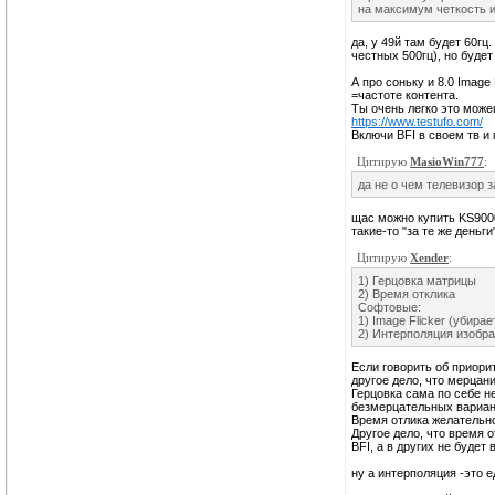
на максимум четкость и 
да, у 49й там будет 60гц
честных 500гц), но будет
А про соньку и 8.0 Image
=частоте контента.
Ты очень легко это може
https://www.testufo.com/
Включи BFI в своем тв и
Цитирую
MasioWin777
:
да не о чем телевизор з
щас можно купить KS9000
такие-то "за те же деньги
Цитирую
Xender
:
1) Герцовка матрицы
2) Время отклика
Софтовые:
1) Image Flicker (убира
2) Интерполяция изобр
Если говорить об приорит
другое дело, что мерцан
Герцовка сама по себе н
безмерцательных вариант
Время отлика желательно
Другое дело, что время 
BFI, а в других не будет 
ну а интерполяция -это 