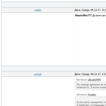
sellm
Дата: Среда, 06.12.17, 11
MasioWin777
Да мне как-
carsar
Дата: Среда, 06.12.17, 13
Цитирую
alkash3000
:
По поводу двоения не оч
плавность. В итоге плав
Цитирую
Xender
:
Если взять конкретно эт
4 работает устранение п