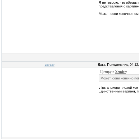
Я не говорю, что обзоры
представления о картинк
Может, сони конечно поме
carsar
Дата: Понедельник, 04.12
Цитирую
Xender
:
Может, сони конечно пом
у ips априори плохой кон
Единственный вариант, п