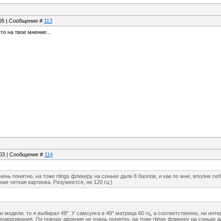
:05 | Сообщение #
113
то на твое мнение...
:03 | Сообщение #
114
ень понятно, на тоже rtings фликеру на соньке дали 8 баллов, и как по мне, вполне с
ная четкая картинка. Разумеется, не 120 гц:)
и модели, то я выбирал 49". У самсунга в 49" матрица 60 гц, а соответственно, ни ин
одергивания. По поводу двоения не очень понятно, на тоже rtings фликеру на соньке д