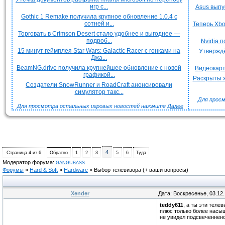
игр с...
Asus выпу
Gothic 1 Remake получила крупное обновление 1.0.4 с
сотней и...
Теперь Xbo
Торговать в Crimson Desert стало удобнее и выгоднее —
подроб...
Nvidia 
15 минут геймплея Star Wars: Galactic Racer с гонками на
Утверждё
Джа...
BeamNG.drive получила крупнейшее обновление с новой
Видеокарт
графикой...
Раскрыты х
Создатели SnowRunner и RoadCraft анонсировали
симулятор такс...
Для просм
Для просмотра остальных игровых новостей нажмите
Далее
4
Страница
4
из
6
Обратно
1
2
3
5
6
Туда
Модератор форума:
GANGUBASS
Форумы
»
Hard & Soft
»
Hardware
»
Выбор телевизора
(+ ваши вопросы)
Xender
Дата: Воскресенье, 03.12
teddy611
, а ты эти теле
плюс только более насыщ
не увидел подсвеченненог