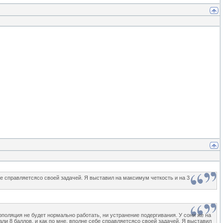
ебе справляетсясо своей задачей. Я выставил на максимум четкость и на 3
терполяция не будет нормально работать, ни устранение подергивания. У сони же на
али 8 баллов, и как по мне, вполне себе справляетсясо своей задачей. Я выставил