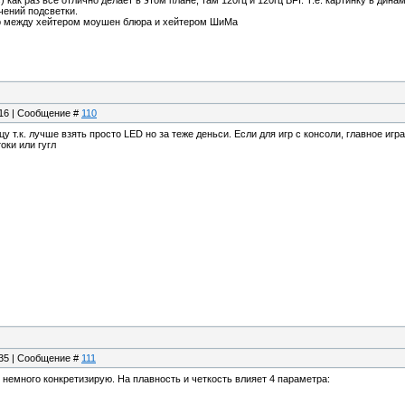
) как раз все отлично делает в этом плане, там 120гц и 120гц BFI. Т.е. картинку в дин
чений подсветки.
ор между хейтером моушен блюра и хейтером ШиМа
:16 | Сообщение #
110
 т.к. лучше взять просто LED но за теже деньси. Если для игр с консоли, главное играе
оки или гугл
:35 | Сообщение #
111
о немного конкретизирую. На плавность и четкость влияет 4 параметра: