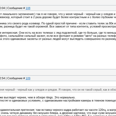
20:04 | Сообщение #
108
ет локального затемнения:) так я не говорю, что у меня черный - черный как у оледов и q
левизор, который стоит в 2 раза дороже будет более контрастным и с более глубоким 
ника это своего рода холивар. По одной простой причине - если ставить телек за 80к 
и, разница будет не такой огромной. Все зависит от типа контента, условий просмотра
 интересная. Они есть на всех телеках с лед подсветкой, где-то больше, где то мен
фото, сильный/не сильный засвет, если все фоткают в режиме "авто" на разных телеф
за этого одинаковые засветы от разных людей могут выглядеть совершенно по разному
22:54 | Сообщение #
109
еня черный - черный как у оледов и qледов. Я говорю, что он не такой серый, как в обзор
же выглядит чернее, чем в обзоре rtings. Это нормально.
 тестят в одинаковых условиях, с одинаковыми настройками камеры в темном помеще
даментальная претензия: там вставка черного кадра работает на часоте 120гц, а матрица
очень четкую динамику без моушен блюра, а двоение картинки, что еще хуже моушен