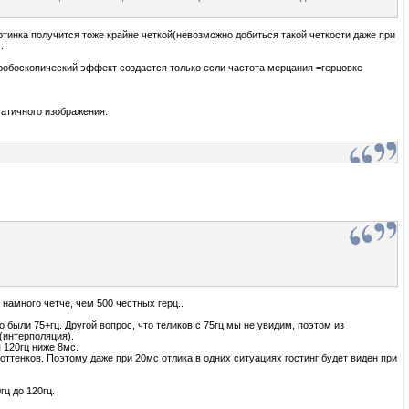
картинка получится тоже крайне четкой(невозможно добиться такой четкости даже при
.
о стробоскопический эффект создается только если частота мерцания =герцовке
татичного изображения.
 намного четче, чем 500 честных герц..
 были 75+гц. Другой вопрос, что теликов с 75гц мы не увидим, поэтом из
(интерполяция).
 120гц ниже 8мс.
оттенков. Поэтому даже при 20мс отлика в одних ситуациях гостинг будет виден при
ц до 120гц.