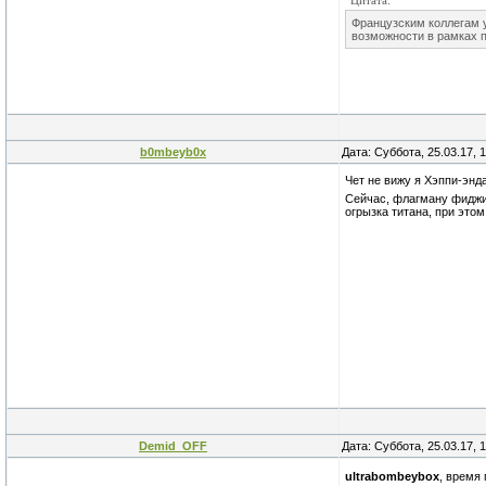
Цитата:
Французским коллегам у
возможности в рамках п
b0mbeyb0x
Дата: Суббота, 25.03.17, 
Чет не вижу я Хэппи-эн
Сейчас, флагману фиджи 
огрызка титана, при это
Demid_OFF
Дата: Суббота, 25.03.17, 
ultrabombeybox
, время