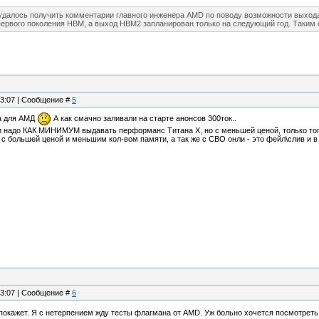
далось получить комментарии главного инженера AMD по поводу возможности выхода в
ервого поколения HBM, а выход HBM2 запланирован только на следующий год. Таким об
13:07 | Сообщение #
5
да для АМД
А как смачно заливали на старте анонсов 300ток..
надо КАК МИНИМУМ выдавать перформанс Титана Х, но с меньшей ценой, только тогда и
м с большей ценой и меньшим кол-вом памяти, а так же с СВО онли - это фейл\слив и 
13:07 | Сообщение #
6
 покажет. Я с нетерпением жду тесты флагмана от AMD. Уж больно хочется посмотреть