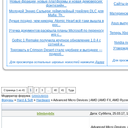
Новые фракции, новые платформы и новая демоверсия:
Сайты р
фэнтезийн...
Молодой Эннио Сальери: геймплейный трейлер DLC для
Матерински
Mafia: Th...
Лучше поздно, чем никогда: Atomic Heart всё-таки вышла в
Asus выпу
рос...
Утечка документов раскрыла планы Microsoft по переносу
Теперь Xbo
игр с...
Gothic 1 Remake получила крупное обновление 1.0.4 с
Nvidia 
сотней и...
Утверждё
Торговать в Crimson Desert стало удобнее и выгоднее —
подроб...
Для просм
Для просмотра остальных игровых новостей нажмите
Далее
1
Страница
1
из
41
2
3
…
40
41
Туда
Модератор форума:
GANGUBASS
Форумы
»
Hard & Soft
»
Hardware
»
Advanced Micro Devices | AMD
(AMD FX, AMD Ryzen
b0mbeyb0x
Дата: Суббота, 25.03.17, 
Advanced Micro Devices