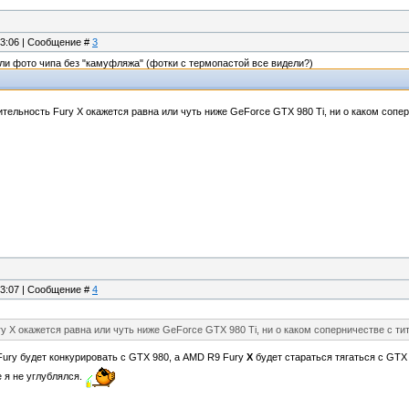
13:06 | Сообщение #
3
ли фото чипа без "камуфляжа" (фотки с термопастой все видели?)
ительность Fury X окажется равна или чуть ниже GeForce GTX 980 Ti, ни о каком сопе
13:07 | Сообщение #
4
y X окажется равна или чуть ниже GeForce GTX 980 Ti, ни о каком соперничестве с ти
ury будет конкурировать с GTX 980, а AMD R9 Fury
X
будет стараться тягаться с GTX
 я не углублялся.