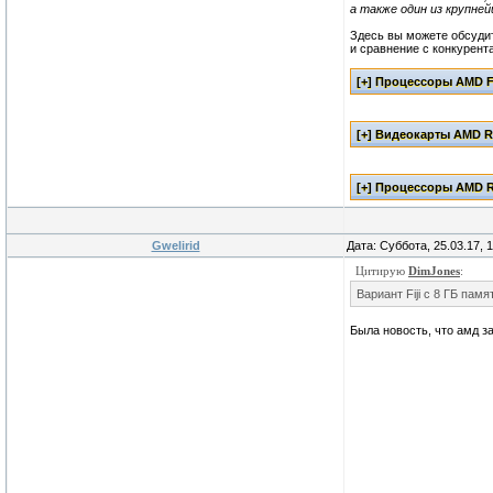
а также один из крупне
Здесь вы можете обсудит
и сравнение с конкурент
Gwelirid
Дата: Суббота, 25.03.17, 
Цитирую
DimJones
:
Вариант Fiji с 8 ГБ пам
Была новость, что амд з