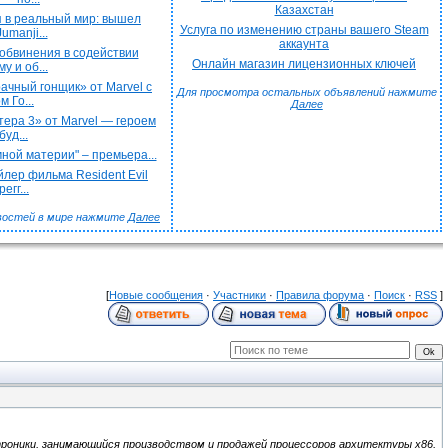
Казахстан
 в реальный мир: вышел
Услуга по изменению страны вашего Steam
umanji...
аккаунта
обвинения в содействии
Онлайн магазин лицензионных ключей
у и об...
чный гонщик» от Marvel с
Для просмотра остальных объявлений нажмите
 Го...
Далее
ера 3» от Marvel — героем
буд...
ной материи" – премьера...
лер фильма Resident Evil
егг...
востей в мире нажмите
Далее
[
Новые сообщения
·
Участники
·
Правила форума
·
Поиск
·
RSS
]
ктроники, занимающийся производством и продажей процессоров архитектуры x86,