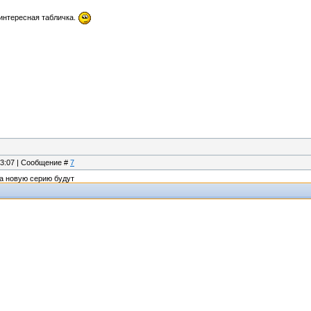
интересная табличка.
13:07 | Сообщение #
7
на новую серию будут