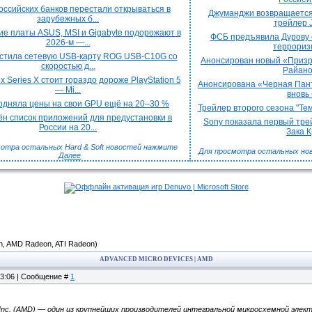
оссийских банков перестали открываться в
Джуманджи возвращается
зарубежных б...
трейлер J
е платы ASUS, MSI и Gigabyte подорожают в
ФСБ предъявила Дурову 
2026-м —...
терроризм
стила сетевую USB-карту ROG USB-C10G со
Анонсирован новый «Призра
скоростью д...
Райаном
x Series X стоит гораздо дороже PlayStation 5
Анонсирована «Черная Пант
— Mi...
вновь 
подняла цены на свои GPU ещё на 20–30 %
Трейлер второго сезона "Тем
н список приложений для предустановки в
Sony показала первый трей
России на 20...
Зака Кр
отра остальных Hard & Soft новостей нажмите
Для просмотра остальных но
Далее
, AMD Radeon, ATI Radeon)
ADVANCED MICRO DEVICES | AMD
13:06 | Сообщение #
1
, Inc. (AMD) — один из крупнейших производителей интегральной микросхемной эле