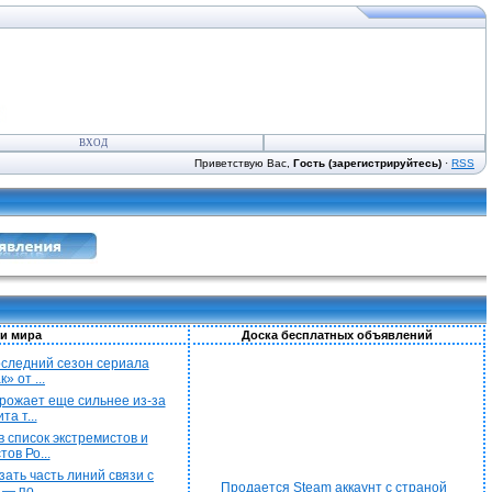
ВХОД
Приветствую Вас,
Гость (зарегистрируйтесь)
·
RSS
и мира
Доска бесплатных объявлений
последний сезон сериала
» от ...
рожает еще сильнее из-за
а т...
 список экстремистов и
ов Ро...
ать часть линий связи с
Продается Steam аккаунт с страной
— по...