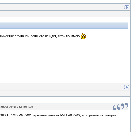
рничестве с титаном речи уже не идет, я так понимаю
таном речи уже не идет
 980 Ti. AMD R9 390X переименованная AMD R9 290X, но с разгоном, которая