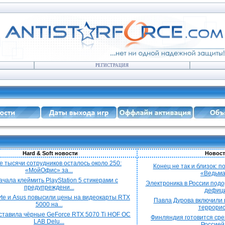
РЕГИСТРАЦИЯ
Hard & Soft новости
Новост
е тысячи сотрудников осталось около 250:
Конец не так и близок: 
«МойОфис» за...
«Ведьмак
ачала клеймить PlayStation 5 стикерами с
Электроника в России подо
предупреждени...
дефицит
yte и Asus повысили цены на видеокарты RTX
Павла Дурова включили в
5000 на...
террорист
ставила чёрные GeForce RTX 5070 Ti HOF OC
Финляндия готовится срез
LAB Delu...
Россией 