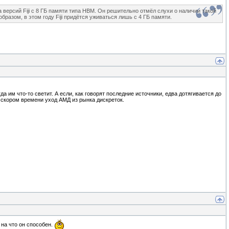
ерсий Fiji с 8 ГБ памяти типа HBM. Он решительно отмёл слухи о наличии такой
разом, в этом году Fiji придётся уживаться лишь с 4 ГБ памяти.
м что-то светит. А если, как говорят последние источники, едва дотягивается до
в скором времени уход АМД из рынка дискреток.
 на что он способен.