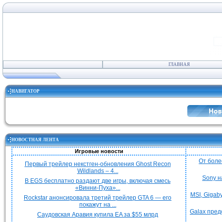
ГЛАВНАЯ
НАВИГАТОР
НОВОСТНАЯ ЛЕНТА
Игровые новости
От боле
Первый трейлер некстген-обновления Ghost Recon
Wildlands – 4...
Sony н
В EGS бесплатно раздают две игры, включая смесь
«Винни-Пуха»...
MSI, Gigab
Rockstar анонсировала третий трейлер GTA 6 — его
покажут на ...
Galax пред
Саудовская Аравия купила EA за $55 млрд