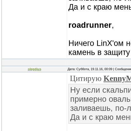
Да и с краю мен
roadrunner
,
Ничего LinX'ом 
камень в защиту
olegdjus
Дата: Суббота, 19.11.16, 00:09 | Сообщен
Цитирую
Kenny
Ну если скальп
примерно оваль
заливаешь, по-л
Да и с краю ме