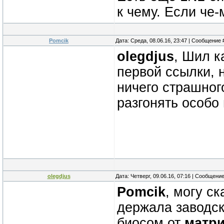
к чему. Если че-
Pomcik
Дата: Среда, 08.06.16, 23:47 | Сообщение
olegdjus
, Шил к
первой ссылки, н
ничего страшног
разгонять особо 
olegdjus
Дата: Четверг, 09.06.16, 07:16 | Сообщени
Pomcik
, могу с
держала заводск
биосом от
матри