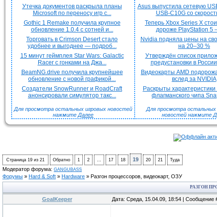
Утечка документов раскрыла планы
Asus выпустила сетевую US
Microsoft по переносу игр с...
USB-C10G со скорость
Gothic 1 Remake получила крупное
Теперь Xbox Series X сто
обновление 1.0.4 с сотней и...
дороже PlayStation 5 —
Торговать в Crimson Desert стало
Nvidia подняла цены на с
удобнее и выгоднее — подроб...
на 20–30 %
15 минут геймплея Star Wars: Galactic
Утверждён список прило
Racer с гонками на Джа...
предустановки в России 
BeamNG.drive получила крупнейшее
Видеокарты AMD подорож
обновление с новой графикой...
вслед за NVIDIA
Создатели SnowRunner и RoadCraft
Раскрыты характеристики
анонсировали симулятор такс...
флагманского чипа Snap
Для просмотра остальных игровых новостей
Для просмотра остальных H
нажмите
Далее
новостей нажмите
Д
19
Страница
19
из
21
Обратно
1
2
…
17
18
20
21
Туда
Модератор форума:
GANGUBASS
Форумы
»
Hard & Soft
»
Hardware
»
Разгон процессоров, видеокарт, ОЗУ
РАЗГОН ПР
GoalKeeper
Дата: Среда, 15.04.09, 18:54 | Сообщение