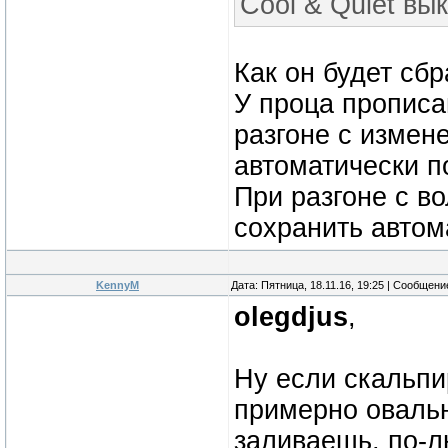
Cool & Quiet вы
Как он будет сб
У проца прописа
разгоне с измен
автоматически п
При разгоне с в
сохранить автом
KennyM
Дата: Пятница, 18.11.16, 19:25 | Сообщен
olegdjus
,
Ну если скальпи
примерно овальн
заливаешь, по-л