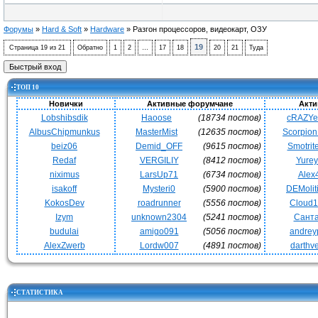
Форумы
»
Hard & Soft
»
Hardware
»
Разгон процессоров, видеокарт, ОЗУ
19
Страница
19
из
21
Обратно
1
2
…
17
18
20
21
Туда
ТОП 10
Новички
Активные форумчане
Акти
Lobshibsdik
Haoose
(18734 постов)
cRAZY
AlbusChipmunkus
MasterMist
(12635 постов)
Scorpio
beiz06
Demid_OFF
(9615 постов)
Smotrit
Redaf
VERGILIY
(8412 постов)
Yurey
niximus
LarsUp71
(6734 постов)
Alex
isakoff
Mysteri0
(5900 постов)
DEMoli
KokosDev
roadrunner
(5556 постов)
Cloud
Izym
unknown2304
(5241 постов)
Сант
budulai
amigo091
(5056 постов)
andrey
AlexZwerb
Lordw007
(4891 постов)
darthv
СТАТИСТИКА