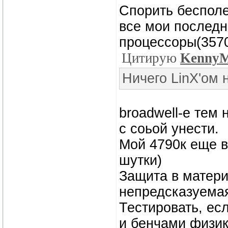
Спорить бесполе
все мои послед
процессоры(3570
Цитирую
Kenny
Ничего LinX'ом 
broadwell-e тем
с соьой унести.
Мой 4790к еще в 
шутки)
Защита в матери
непредсказуема
Тестировать, ес
и бенчами физик