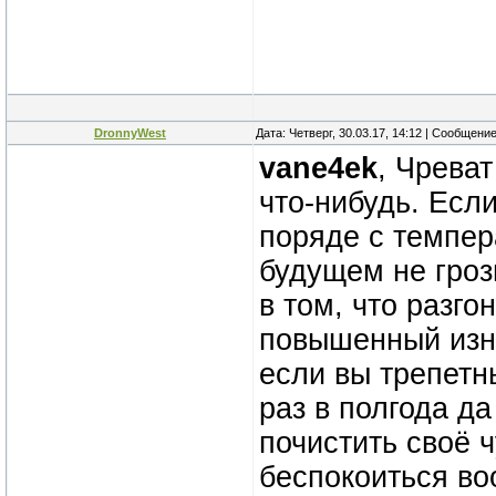
DronnyWest
Дата: Четверг, 30.03.17, 14:12 | Сообщени
vane4ek
, Чрева
что-нибудь. Есл
поряде с темпер
будущем не гроз
в том, что разго
повышенный изн
если вы трепетн
раз в полгода д
почистить своё ч
беспокоиться во