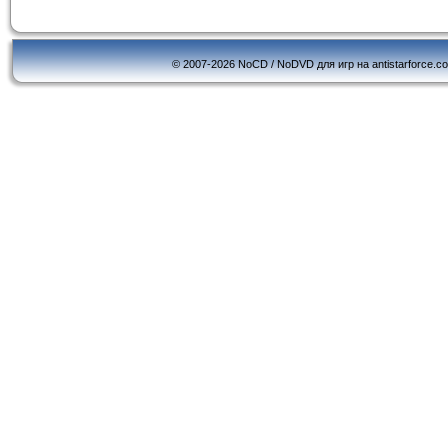
© 2007-2026 NoCD / NoDVD для игр на antistarforce.