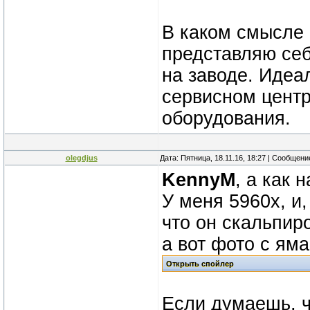
В каком смысле 
представляю себ
на заводе. Идеа
сервисном центре
оборудования.
olegdjus
Дата: Пятница, 18.11.16, 18:27 | Сообщен
KennyM
, а как 
У меня 5960х, и
что он скальпиро
а вот фото с ям
Если думаешь, ч