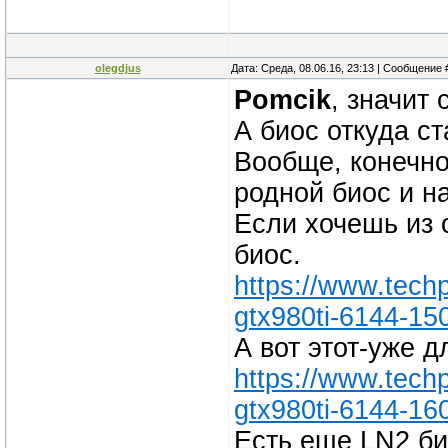
olegdjus
Дата: Среда, 08.06.16, 23:13 | Сообщение
Pomcik
, значит 
А биос откуда с
Вообще, конечно
родной биос и н
Если хочешь из 
биос.
https://www.tech
gtx980ti-6144-15
А вот этот-уже д
https://www.tech
gtx980ti-6144-16
Есть еще LN2 би