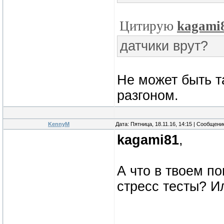
Цитирую
kagami
датчики врут?
Не может быть т
разгоном.
KennyM
Дата: Пятница, 18.11.16, 14:15 | Сообщен
kagami81
,
А что в твоем п
стресс тесты? И