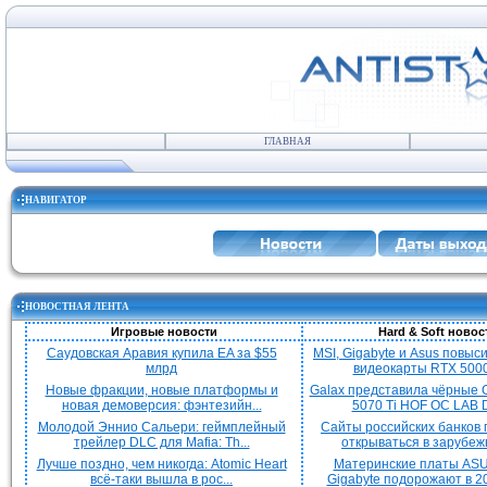
ГЛАВНАЯ
НАВИГАТОР
НОВОСТНАЯ ЛЕНТА
Игровые новости
Hard & Soft новос
Саудовская Аравия купила EA за $55
MSI, Gigabyte и Asus повыс
млрд
видеокарты RTX 5000 
Новые фракции, новые платформы и
Galax представила чёрные 
новая демоверсия: фэнтезийн...
5070 Ti HOF OC LAB De
Молодой Эннио Сальери: геймплейный
Сайты российских банков
трейлер DLC для Mafia: Th...
открываться в зарубежн
Лучше поздно, чем никогда: Atomic Heart
Материнские платы ASU
всё-таки вышла в рос...
Gigabyte подорожают в 20