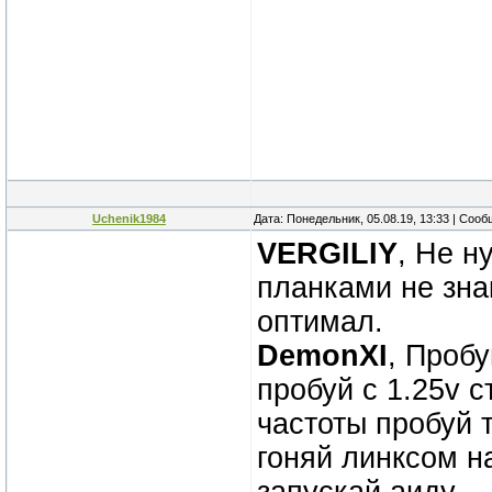
Uchenik1984
Дата: Понедельник, 05.08.19, 13:33 | Соо
VERGILIY
, Не н
планками не зна
оптимал.
DemonXI
, Пробу
пробуй с 1.25v с
частоты пробуй т
гоняй линксом на