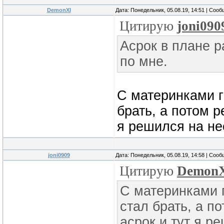
DemonXI
Дата: Понедельник, 05.08.19, 14:51 | Соо
Цитирую
joni090
Асрок в плане 
по мне.
С материнками г
брать, а потом 
я решился на не
joni0909
Дата: Понедельник, 05.08.19, 14:58 | Соо
Цитирую
Demon
С материнками 
стал брать, а п
асрок и тут я р