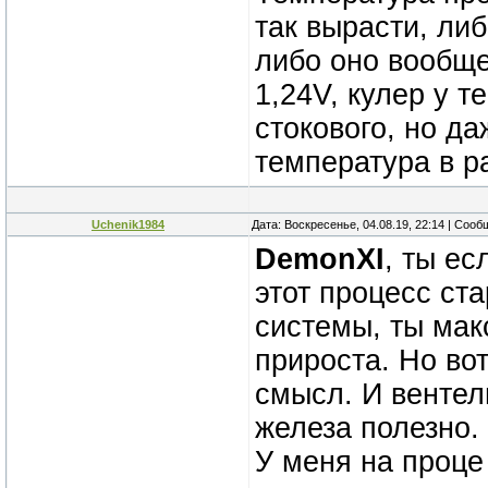
так вырасти, ли
либо оно вообще 
1,24V, кулер у т
стокового, но да
температура в р
Uchenik1984
Дата: Воскресенье, 04.08.19, 22:14 | Соо
DemonXI
, ты ес
этот процесс ст
системы, ты мак
прироста. Но во
смысл. И вентел
железа полезно.
У меня на проце