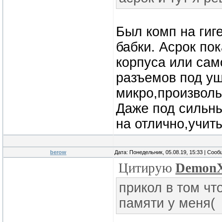
Был комп на гиг
бабки. Асрок пок
корпуса или сам
разъемов под уш
микро,произволь
Даже под сильны
на отлично,учит
berow
Дата: Понедельник, 05.08.19, 15:33 | Соо
Цитирую
Demon
прикол в том чт
памяти у меня(