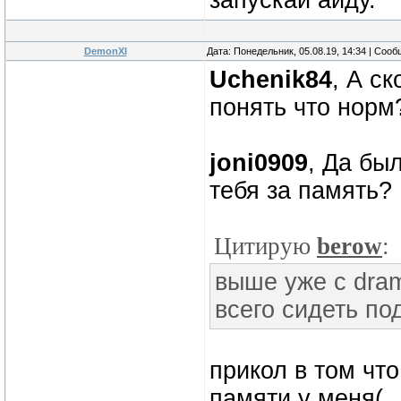
запускай аиду.
DemonXI
Дата: Понедельник, 05.08.19, 14:34 | Соо
Uchenik84
, А с
понять что норм
joni0909
, Да был
тебя за память?
Цитирую
berow
:
выше уже с dram
всего сидеть по
прикол в том что
памяти у меня(