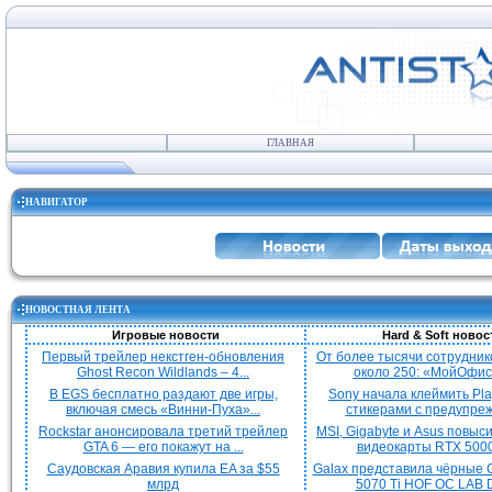
ГЛАВНАЯ
НАВИГАТОР
НОВОСТНАЯ ЛЕНТА
Игровые новости
Hard & Soft новос
Первый трейлер некстген-обновления
От более тысячи сотрудник
Ghost Recon Wildlands – 4...
около 250: «МойОфис»
В EGS бесплатно раздают две игры,
Sony начала клеймить Pla
включая смесь «Винни-Пуха»...
стикерами с предупреж
Rockstar анонсировала третий трейлер
MSI, Gigabyte и Asus повыс
GTA 6 — его покажут на ...
видеокарты RTX 5000 
Саудовская Аравия купила EA за $55
Galax представила чёрные 
млрд
5070 Ti HOF OC LAB De