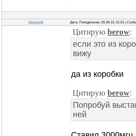
DemonXI
Дата: Понедельник, 05.08.19, 01:01 | Соо
Цитирую
berow
:
если это из кор
вижу
да из коробки
Цитирую
berow
:
Попробуй выстав
ней
Ставил 3000мгц и