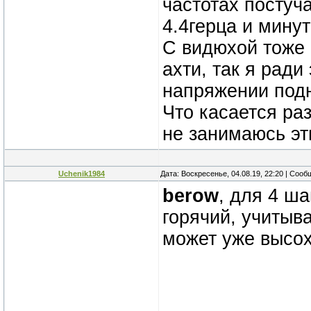
частотах постуча
4.4герца и минут
С видюхой тоже 
ахти, так я рад
напряжении подн
Что касается раз
не занимаюсь эт
Uchenik1984
Дата: Воскресенье, 04.08.19, 22:20 | Соо
berow
, для 4 ш
горячий, учитыва
может уже высох