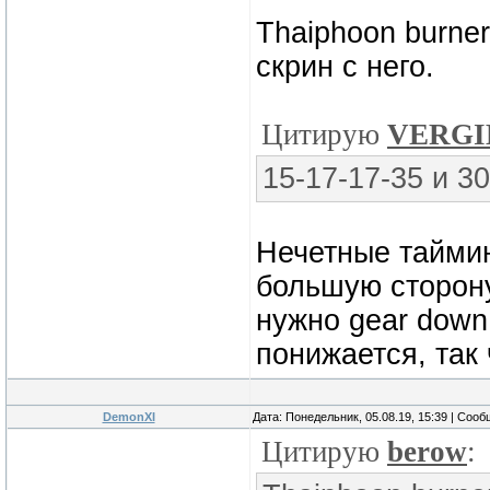
Thaiphoon burne
скрин с него.
Цитирую
VERGI
15-17-17-35 и 3
Нечетные таймин
большую сторону
нужно gear down
понижается, так 
DemonXI
Дата: Понедельник, 05.08.19, 15:39 | Соо
Цитирую
berow
: