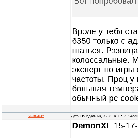
Вот попробовал
Вроде у тебя ст
б350 только с а
гнаться. Разница
колоссальные. М
эксперт но игры
частоты. Проц у
большая темпера
обычный pc coole
VERGILIY
Дата: Понедельник, 05.08.19, 11:12 | Соо
DemonXI
, 15-17