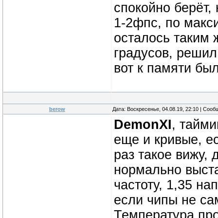
спокойно берёт,
1-2фпс, по макс
осталось таким 
градусов, решил 
вот к памяти бы
berow
Дата: Воскресенье, 04.08.19, 22:10 | Соо
DemonXI
, тайми
еще и кривые, ес
раз такое вижу,
нормально выста
частоту, 1,35 на
если чипы не са
Температура про