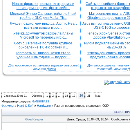
Новые фракции, новые платформы и
Сайты российских банков
новая демоверсия: фэнтезийн...
открываться в зарубежн
Молодой Эннио Сальери: геймплейный
Материнские платы ASU
трейлер DLC для Mafia: Th...
Gigabyte подорожают в 20
Лучше поздно, чем никогда: Atomic Heart
Asus выпустила сетевую US
всё-таки вышла в рос...
USB-C10G со скорость
Утечка документов раскрыла планы
Теперь Xbox Series X сто
Microsoft по переносу игр с...
дороже PlayStation 5 —
Gothic 1 Remake получила крупное
Nvidia подняла цены на с
обновление 1.0.4 с сотней и...
на 20–30 %
Торговать в Crimson Desert стало
Утверждён список прило
удобнее и выгоднее — подроб...
предустановки в России 
Для просмотра остальных игровых новостей
Для просмотра остальных H
нажмите
Далее
новостей нажмите
Д
20
Страница
20
из
21
Обратно
1
2
…
18
19
21
Туда
Модератор форума:
GANGUBASS
Форумы
»
Hard & Soft
»
Hardware
»
Разгон процессоров, видеокарт, ОЗУ
РАЗГОН ПР
GoalKeeper
Дата: Среда, 15.04.09, 18:54 | Сообщение