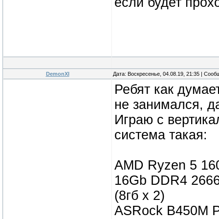
если будет прох
DemonXI
Дата: Воскресенье, 04.08.19, 21:35 | Соо
Ребят как думает
не занимался, да
Играю с вертика
система такая:
AMD Ryzen 5 160
16Gb DDR4 2666
(8гб х 2)
ASRock B450M P