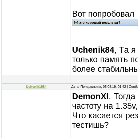
Вот попробовал
Uchenik84
, Та 
только память п
более стабильн
Uchenik1984
Дата: Понедельник, 05.08.19, 01:42 | Соо
DemonXI
, Тогд
частоту на 1.35v
Что касается ре
тестишь?