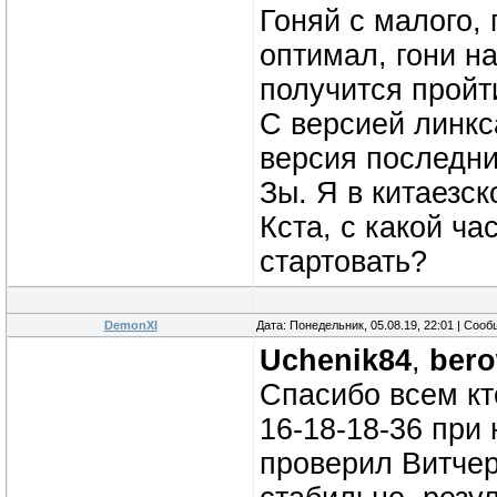
Гоняй с малого,
оптимал, гони на
получится пройти
С версией линкс
версия последн
Зы. Я в китаезс
Кста, с какой ч
стартовать?
DemonXI
Дата: Понедельник, 05.08.19, 22:01 | Соо
Uchenik84
,
ber
Спасибо всем кт
16-18-18-36 при
проверил Витчер