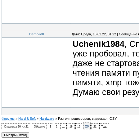
DemonXI
Дата: Среда, 16.02.22, 01:22 | Сообщение
Uchenik1984
, С
уже пробовал, то
даже не стартов
чтения памяти п
памяти, xmp тоже
Думаю свои резу
Форумы
»
Hard & Soft
»
Hardware
»
Разгон процессоров, видеокарт, ОЗУ
20
Страница
20
из
21
Обратно
1
2
…
18
19
21
Туда