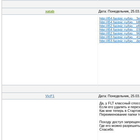
xatab
Дата: Понедельник, 25.03
http://i54.fastpic.ru/big....
http://i54.fastpic.ru/big....b
http://i52.fastpic.ru/big....e
http://i54.fastpic.ru/big....
http://i52.fastpic.ru/big....
http://i53.fastpic.ru/big....
http://i53.fastpic.ru/big....
VicF1
Дата: Понедельник, 25.03
Да, у FLT классный спос
Если его удалить и перез
Как мне теперь в Старто
Переименование папки т
Походу доступ запрещен в
Где его можно разрешит
Спасибо.