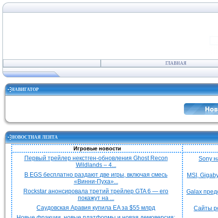
ГЛАВНАЯ
НАВИГАТОР
НОВОСТНАЯ ЛЕНТА
Игровые новости
Первый трейлер некстген-обновления Ghost Recon
Sony н
Wildlands – 4...
В EGS бесплатно раздают две игры, включая смесь
MSI, Gigab
«Винни-Пуха»...
Rockstar анонсировала третий трейлер GTA 6 — его
Galax пред
покажут на ...
Саудовская Аравия купила EA за $55 млрд
Сайты р
Новые фракции, новые платформы и новая демоверсия: