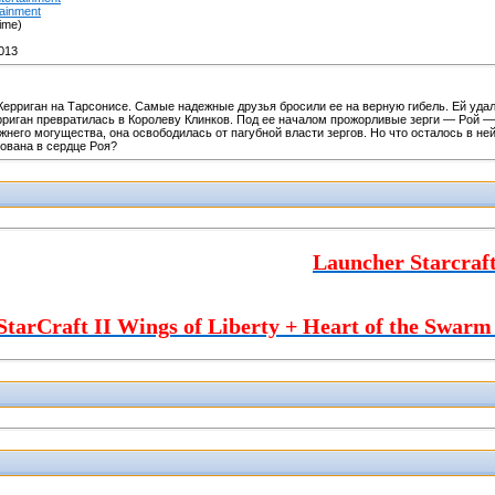
tainment
ime)
013
ерриган на Тарсонисе. Самые надежные друзья бросили ее на верную гибель. Ей уда
рриган превратилась в Королеву Клинков. Под ее началом прожорливые зерги — Рой 
него могущества, она освободилась от пагубной власти зергов. Но что осталось в не
ована в сердце Роя?
Launcher Starcraft
StarCraft II Wings of Liberty + Heart of the Swarm