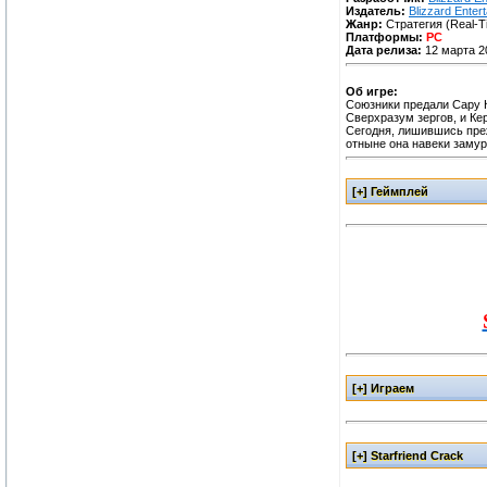
Издатель:
Blizzard Enter
Жанр:
Стратегия (Real-T
Платформы:
PC
Дата релиза:
12 марта 2
Об игре:
Союзники предали Сару К
Сверхразум зергов, и Ке
Сегодня, лишившись преж
отныне она навеки замур