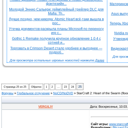
фэнтезийн...
Матерински
Молодой Эннио Сальери: геймплейный трейлер DLC для
Mafia: Th...
Asus выпу
Лучше поздно, чем никогда: Atomic Heart всё-таки вышла в
рос...
Теперь Xbo
Утечка документов раскрыла планы Microsoft по переносу
игр с...
Nvidia 
Gothic 1 Remake получила крупное обновление 1.0.4 с
Утверждё
сотней и...
Торговать в Crimson Desert стало удобнее и выгоднее —
Видеокарт
подроб...
Для просм
Для просмотра остальных игровых новостей нажмите
Далее
25
Страница
25
из
25
Обратно
1
2
…
23
24
Форумы
»
Глобальное отлучение
»
NoCD/NoDVD
»
StarCraft 2: Heart of the Swarm
(floo
VERGILIY
Дата: Воскресенье, 10.03
Сайт игры:
www.starcraf
Разработчик:
Blizzard E