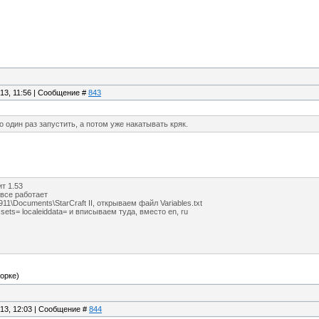
.13, 11:56 | Сообщение #
843
 один раз запустить, а потом уже накатывать кряк.
т 1.53
 все работает
11\Documents\StarCraft II, открываем файл Variables.txt
sets= localeiddata= и вписываем туда, вместо en, ru
орке)
.13, 12:03 | Сообщение #
844