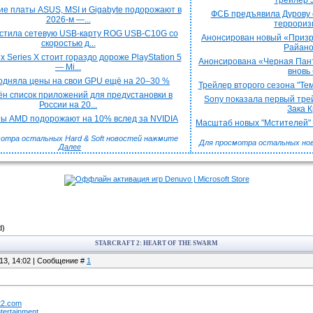
трейлер J
е платы ASUS, MSI и Gigabyte подорожают в
ФСБ предъявила Дурову 
2026-м —...
терроризм
стила сетевую USB-карту ROG USB-C10G со
Анонсирован новый «Призра
скоростью д...
Райаном
x Series X стоит гораздо дороже PlayStation 5
Анонсирована «Черная Пант
— Mi...
вновь 
подняла цены на свои GPU ещё на 20–30 %
Трейлер второго сезона "Тем
н список приложений для предустановки в
Sony показала первый трей
России на 20...
Зака Кр
ы AMD подорожают на 10% вслед за NVIDIA
Масштаб новых "Мстителей" к
отра остальных Hard & Soft новостей нажмите
Для просмотра остальных но
Далее
d)
STARCRAFT 2: HEART OF THE SWARM
.13, 14:02 | Сообщение #
1
t2.com
ntertainment