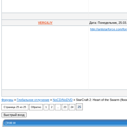
VERGILIY
Дата: Понедельник, 25.03
http://antistarforce.com/f
Форумы
»
Глобальное отлучение
»
NoCD/NoDVD
»
StarCraft 2: Heart of the Swarm
(floo
25
Страница
25
из
25
Обратно
1
2
…
23
24
ТОП 10