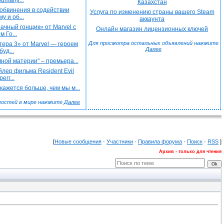
umanji...
Казахстан
обвинения в содействии
Услуга по изменению страны вашего Steam
у и об...
аккаунта
чный гонщик» от Marvel с
Онлайн магазин лицензионных ключей
 Го...
Для просмотра остальных объявлений нажмите
ера 3» от Marvel — героем
Далее
буд...
ной материи" – премьера...
лер фильма Resident Evil
егг...
ажется больше, чем мы м...
востей в мире нажмите
Далее
[
Новые сообщения
·
Участники
·
Правила форума
·
Поиск
·
RSS
]
Архив - только для чтения