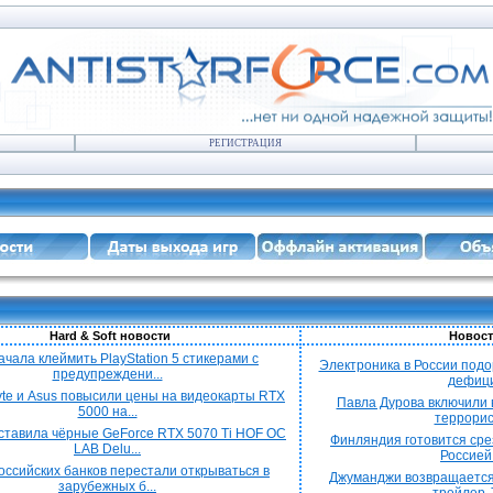
РЕГИСТРАЦИЯ
Hard & Soft новости
Новост
ачала клеймить PlayStation 5 стикерами с
Электроника в России подо
предупреждени...
дефицит
yte и Asus повысили цены на видеокарты RTX
Павла Дурова включили в
5000 на...
террорист
ставила чёрные GeForce RTX 5070 Ti HOF OC
Финляндия готовится срез
LAB Delu...
Россией 
оссийских банков перестали открываться в
Джуманджи возвращается
зарубежных б...