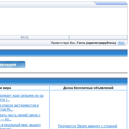
ВХОД
Приветствую Вас,
Гость (зарегистрируйтесь)
·
RSS
и мира
Доска бесплатных объявлений
рожает еще сильнее из-за
а т...
 список экстремистов и
ов Ро...
ать часть линий связи с
— по...
 в реальный мир: вышел
Продается Steam аккаунт с страной