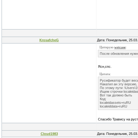
KrosafcheG
Дата: Понедельник, 25.03
Цитирую
wetcase
:
После обновления нужно
Ясн,спс.
Цитата:
Русификатор будет веси
Накатил ан эту версию,
По этому пути :\Users\19
Ищем строчки localeidas
Вот так должно быть
Код:
localeidassets=ruRU
localeiddata=ruRU
Спасибо Травису на руст
Cloud1983
Дата: Понедельник, 25.03