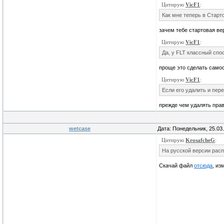
Цитирую
VicF1
:
Как мне теперь в Старт
зачем тебе стартовая вер
Цитирую
VicF1
:
Да, у FLT классный спо
проще это сделать само
Цитирую
VicF1
:
Если его удалить и пере
прежде чем удалять прав
wetcase
Дата: Понедельник, 25.03
Цитирую
KrosafcheG
:
На русской версии расп
Скачай файл
отсюда
, из