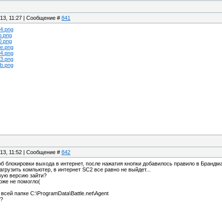
.13, 11:27 | Сообщение #
841
3e4.png
fb.png
f0.png
03e.png
964.png
413.png
deb.png
.13, 11:52 | Сообщение #
842
об блокировки выхода в интернет, после нажатия кнопки добавилось правило в Брандма
агрузить компьютер, в интернет SC2 все равно не выйдет...
вую версию зайти?
оже не помогло(
сей папке C:\ProgramData\Battle.net\Agent
ь?