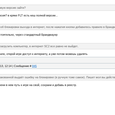
овую версию зайти?
сия? в кряке FLT есть кеш полной версии...
соб блокировки выхода в интернет, после нажатия кнопки добавилось правило в Брандм
стоятельно, через стандартный Брандмауер
загрузить компьютер, в интернет SC2 все равно не выйдет..
ило, открой игре доступ к интернету, а уже потом можешь удалять
.13, 12:14 | Сообщение #
845
акованной выдаёт ошибку на блокировке (в ручную тоже самое). Пишет мол вы действ
мени в нем путь к игре на свой, сохрани и добавь в реестр.