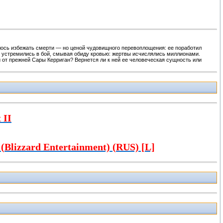
лось избежать смерти — но ценой чудовищного перевоплощения: ее поработил
— устремились в бой, смывая обиду кровью: жертвы исчислялись миллионами.
й от прежней Сары Керриган? Вернется ли к ней ее человеческая сущность или
 II
 (Blizzard Entertainment) (RUS) [L]