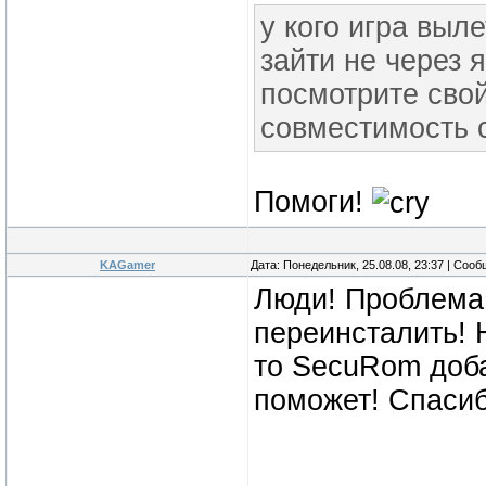
у кого игра выл
зайти не через 
посмотрите сво
совместимость с
Помоги!
KAGamer
Дата: Понедельник, 25.08.08, 23:37 | Соо
Люди! Проблема 
переинсталить! Н
то SecuRom доба
поможет! Спаси