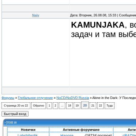
Naiv
Дата: Вторник, 26.08.08, 15:33 | Сообщени
KAMUNJAKA
, 
задач и там выб
Форумы
»
Глобальное отлучение
»
NoCD/NoDVD Russia
»
Alone in the Dark: У Последн
20
Страница
20
из
22
Обратно
1
2
…
18
19
21
22
Туда
ТОП 10
Новички
Активные форумчане
Акти
Lobshibsdik
Haoose
(18734 постов)
cRAZY