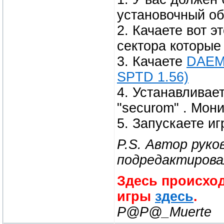
установочный об
2. Качаете вот э
сектора которые 
3. Качаете
DAEMO
SPTD 1.56)
4. Устанавливает
"securom" . Мон
5. Запускаете иг
P.S. Автор рук
подредактиров
Здесь происход
игры
здесь
.
P@P@_Muerte