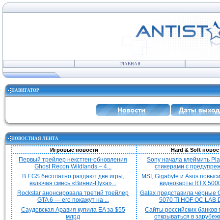
ГЛАВНАЯ
НАВИГАТОР
НОВОСТНАЯ ЛЕНТА
Игровые новости
Hard & Soft новос
Первый трейлер некстген-обновления
Sony начала клеймить Pla
Ghost Recon Wildlands – 4...
стикерами с предупреж
В EGS бесплатно раздают две игры,
MSI, Gigabyte и Asus повыс
включая смесь «Винни-Пуха»...
видеокарты RTX 5000 
Rockstar анонсировала третий трейлер
Galax представила чёрные 
GTA 6 — его покажут на ...
5070 Ti HOF OC LAB De
Саудовская Аравия купила EA за $55
Сайты российских банков
млрд
открываться в зарубежн