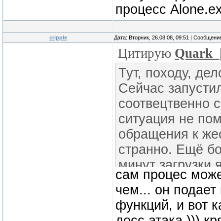
процесс Alone.e
cripple
Дата: Вторник, 26.08.08, 09:51 | Сообщени
Цитирую
Quark_
Тут, походу, дел
Сейчас запустил
соотвецтвенно с
ситуация не пом
обращения к жес
странно. Ещё бо
минут загрузки 
сам процес может
процесс Alone.e
чем... он подае
функций, и вот к
досс атака ))) к