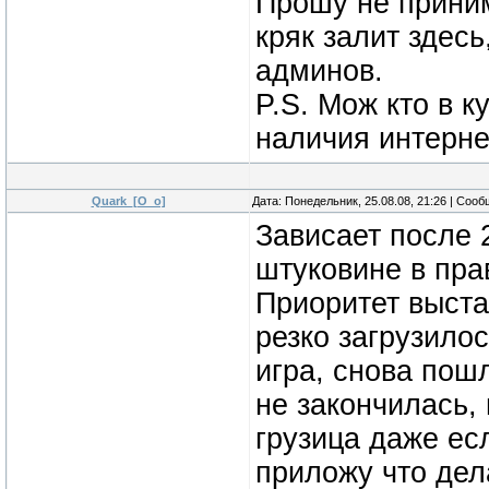
Прошу не принима
кряк залит здес
админов.
P.S. Мож кто в к
наличия интерне
Quark_[O_o]
Дата: Понедельник, 25.08.08, 21:26 | Соо
Зависает после 
штуковине в прав
Приоритет выста
резко загрузило
игра, снова пошл
не закончилась,
грузица даже ес
приложу что дела