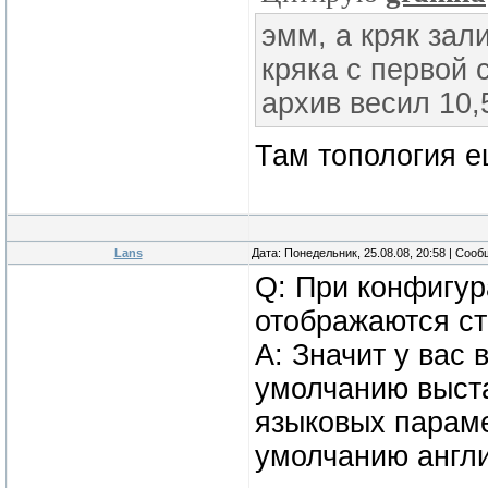
эмм, а кряк зал
кряка с первой 
архив весил 10,
Там топология е
Lans
Дата: Понедельник, 25.08.08, 20:58 | Соо
Q: При конфигур
отображаются с
A: Значит у вас
умолчанию выста
языковых параме
умолчанию англи