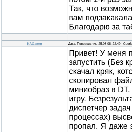
Так, что возможн
вам подзакакала
Благодарю за та
KAGamer
Дата: Понедельник, 25.08.08, 22:49 | Соо
Привет! У меня 
запустить (Без к
скачал кряк, ко
скопировал файл
миниобраз в DT, 
игру. Безрезульт
диспетчер задач 
процессах) высве
пропал. Я даже 