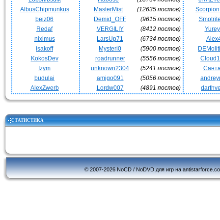
AlbusChipmunkus
MasterMist
(12635 постов)
Scorpio
beiz06
Demid_OFF
(9615 постов)
Smotrit
Redaf
VERGILIY
(8412 постов)
Yurey
niximus
LarsUp71
(6734 постов)
Alex
isakoff
Mysteri0
(5900 постов)
DEMoli
KokosDev
roadrunner
(5556 постов)
Cloud
Izym
unknown2304
(5241 постов)
Сант
budulai
amigo091
(5056 постов)
andrey
AlexZwerb
Lordw007
(4891 постов)
darthv
СТАТИСТИКА
© 2007-2026 NoCD / NoDVD для игр на antistarforce.