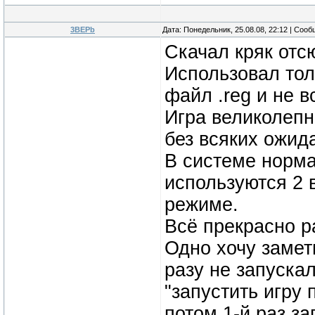
3BEPb
Дата: Понедельник, 25.08.08, 22:12 | Соо
Скачал кряк отс
Использовал тол
файл .reg и не в
Игра великолепн
без всяких ожид
В системе норма
используются 2
режиме.
Всё прекрасно р
Одно хочу замети
разу не запускал
"запустить игру 
потом 1-й раз за