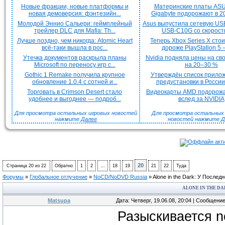
Новые фракции, новые платформы и
Материнские платы ASU
новая демоверсия: фэнтезийн...
Gigabyte подорожают в 20
Молодой Эннио Сальери: геймплейный
Asus выпустила сетевую US
трейлер DLC для Mafia: Th...
USB-C10G со скорость
Лучше поздно, чем никогда: Atomic Heart
Теперь Xbox Series X сто
всё-таки вышла в рос...
дороже PlayStation 5 —
Утечка документов раскрыла планы
Nvidia подняла цены на с
Microsoft по переносу игр с...
на 20–30 %
Gothic 1 Remake получила крупное
Утверждён список прило
обновление 1.0.4 с сотней и...
предустановки в России 
Торговать в Crimson Desert стало
Видеокарты AMD подорож
удобнее и выгоднее — подроб...
вслед за NVIDIA
Для просмотра остальных игровых новостей
Для просмотра остальных H
нажмите
Далее
новостей нажмите
Д
20
Страница
20
из
22
Обратно
1
2
…
18
19
21
22
Туда
Форумы
»
Глобальное отлучение
»
NoCD/NoDVD Russia
»
Alone in the Dark: У Последн
ALONE IN THE DA
Matsupa
Дата: Четверг, 19.06.08, 20:04 | Сообщени
Разыскивается n