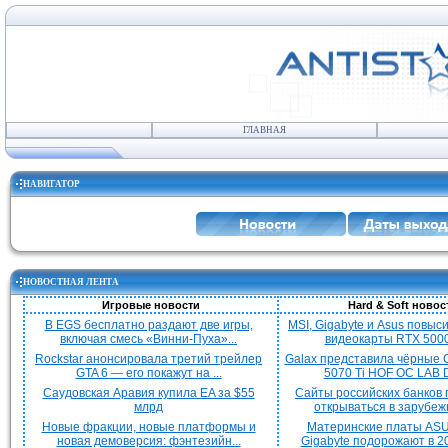
ГЛАВНАЯ
НАВИГАТОР
НОВОСТНАЯ ЛЕНТА
Игровые новости
Hard & Soft новос
В EGS бесплатно раздают две игры,
MSI, Gigabyte и Asus повыс
включая смесь «Винни-Пуха»...
видеокарты RTX 5000 
Rockstar анонсировала третий трейлер
Galax представила чёрные 
GTA 6 — его покажут на ...
5070 Ti HOF OC LAB De
Саудовская Аравия купила EA за $55
Сайты российских банков
млрд
открываться в зарубежн
Новые фракции, новые платформы и
Материнские платы ASU
новая демоверсия: фэнтезийн...
Gigabyte подорожают в 20