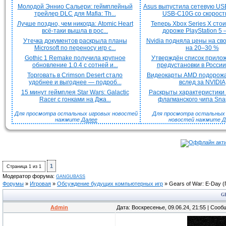
Молодой Эннио Сальери: геймплейный
Asus выпустила сетевую US
трейлер DLC для Mafia: Th...
USB-C10G со скорость
Лучше поздно, чем никогда: Atomic Heart
Теперь Xbox Series X сто
всё-таки вышла в рос...
дороже PlayStation 5 —
Утечка документов раскрыла планы
Nvidia подняла цены на с
Microsoft по переносу игр с...
на 20–30 %
Gothic 1 Remake получила крупное
Утверждён список прило
обновление 1.0.4 с сотней и...
предустановки в России 
Торговать в Crimson Desert стало
Видеокарты AMD подорож
удобнее и выгоднее — подроб...
вслед за NVIDIA
15 минут геймплея Star Wars: Galactic
Раскрыты характеристики
Racer с гонками на Джа...
флагманского чипа Snap
Для просмотра остальных игровых новостей
Для просмотра остальных H
нажмите
Далее
новостей нажмите
Д
1
Страница
1
из
1
Модератор форума:
GANGUBASS
Форумы
»
Игровая
»
Обсуждение будущих компьютерных игр
»
Gears of War: E-Day
(
G
Admin
Дата: Воскресенье, 09.06.24, 21:55 | Соо