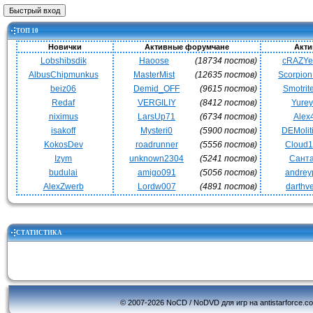
ТОП 10
Новички
Активные форумчане
Акти
Lobshibsdik
Haoose
(18734 постов)
cRAZY
AlbusChipmunkus
MasterMist
(12635 постов)
Scorpio
beiz06
Demid_OFF
(9615 постов)
Smotrit
Redaf
VERGILIY
(8412 постов)
Yurey
niximus
LarsUp71
(6734 постов)
Alex
isakoff
Mysteri0
(5900 постов)
DEMoli
KokosDev
roadrunner
(5556 постов)
Cloud
Izym
unknown2304
(5241 постов)
Сант
budulai
amigo091
(5056 постов)
andrey
AlexZwerb
Lordw007
(4891 постов)
darthv
СТАТИСТИКА
© 2007-2026 NoCD / NoDVD для игр на antistarforce.