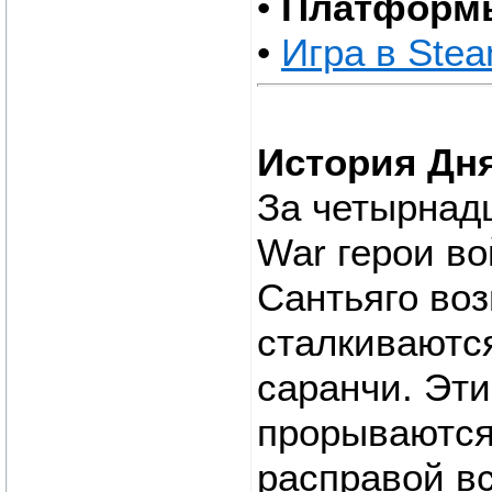
•
Платформ
•
Игра в Ste
История Дн
За четырнадц
War герои в
Сантьяго во
сталкиваютс
саранчи. Эт
прорываются
расправой вс