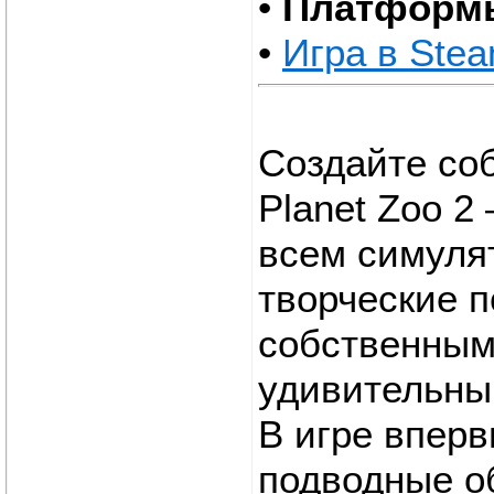
•
Платформ
•
Игра в Ste
Создайте со
Planet Zoo 
всем симуля
творческие 
собственным
удивительны
В игре впер
подводные о