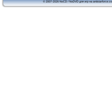
© 2007-2026 NoCD / NoDVD для игр на antistarforce.