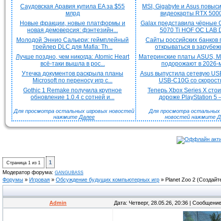
Саудовская Аравия купила EA за $55
MSI, Gigabyte и Asus повыс
млрд
видеокарты RTX 5000 
Новые фракции, новые платформы и
Galax представила чёрные 
новая демоверсия: фэнтезийн...
5070 Ti HOF OC LAB De
Молодой Эннио Сальери: геймплейный
Сайты российских банков
трейлер DLC для Mafia: Th...
открываться в зарубежн
Лучше поздно, чем никогда: Atomic Heart
Материнские платы ASUS, MS
всё-таки вышла в рос...
подорожают в 2026-м
Утечка документов раскрыла планы
Asus выпустила сетевую US
Microsoft по переносу игр с...
USB-C10G со скорость
Gothic 1 Remake получила крупное
Теперь Xbox Series X сто
обновление 1.0.4 с сотней и...
дороже PlayStation 5 —
Для просмотра остальных игровых новостей
Для просмотра остальных H
нажмите
Далее
новостей нажмите
Д
1
Страница
1
из
1
Модератор форума:
GANGUBASS
Форумы
»
Игровая
»
Обсуждение будущих компьютерных игр
»
Planet Zoo 2
(Создайт
Admin
Дата: Четверг, 28.05.26, 20:36 | Сообщени