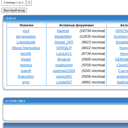
1
Страница
1
из
1
ТОП 10
Новички
Активные форумчане
Акти
yru3
Haoose
(18734 постов)
cRAZY
alicjaquebec
MasterMist
(12635 постов)
Scorpio
Lobshibsdik
Demid_OFF
(9615 постов)
Smotrit
AlbusChipmunkus
VERGILIY
(8412 постов)
Yurey
beiz06
LarsUp71
(6734 постов)
Alex
Redaf
Mysteri0
(5900 постов)
DEMoli
niximus
roadrunner
(5556 постов)
Cloud
isakoff
unknown2304
(5241 постов)
Сант
KokosDev
amigo091
(5056 постов)
andrey
Izym
Lordw007
(4891 постов)
darthv
СТАТИСТИКА