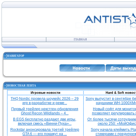
ГЛАВНАЯ
НАВИГАТОР
НОВОСТНАЯ ЛЕНТА
Игровые новости
Hard & Soft новос
THQ Nordic провела шоукейс 2026 – 29
Sony выпустит в сентябре 
игр в разработке и реме...
наушники WH-1000XM4
Первый трейлер некстген-обновления
Новый софт для монито
Ghost Recon Wildlands – 4...
позволяет регулировать я
В EGS бесплатно раздают две игры,
От более тысячи сотрудник
включая смесь «Винни-Пуха»...
около 250: «МойОфис»
Rockstar анонсировала третий трейлер
Sony начала клеймить Pla
GTA 6 — его покажут на ...
стикерами с предупреж