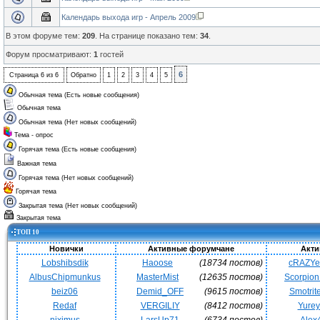
Календарь выхода игр - Апрель 2009
В этом форуме тем:
209
. На странице показано тем:
34
.
Форум просматривают:
1
гостей
6
Страница
6
из
6
Обратно
1
2
3
4
5
Обычная тема (Есть новые сообщения)
Обычная тема
Обычная тема (Нет новых сообщений)
Тема - опрос
Горячая тема (Есть новые сообщения)
Важная тема
Горячая тема (Нет новых сообщений)
Горячая тема
Закрытая тема (Нет новых сообщений)
Закрытая тема
ТОП 10
Новички
Активные форумчане
Акти
Lobshibsdik
Haoose
(18734 постов)
cRAZY
AlbusChipmunkus
MasterMist
(12635 постов)
Scorpio
beiz06
Demid_OFF
(9615 постов)
Smotrit
Redaf
VERGILIY
(8412 постов)
Yurey