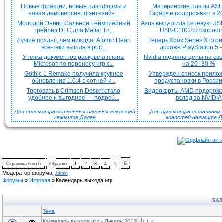
Новые фракции, новые платформы и
Материнские платы ASU
новая демоверсия: фэнтезийн...
Gigabyte подорожают в 20
Молодой Эннио Сальери: геймплейный
Asus выпустила сетевую US
трейлер DLC для Mafia: Th...
USB-C10G со скорость
Лучше поздно, чем никогда: Atomic Heart
Теперь Xbox Series X сто
всё-таки вышла в рос...
дороже PlayStation 5 —
Утечка документов раскрыла планы
Nvidia подняла цены на с
Microsoft по переносу игр с...
на 20–30 %
Gothic 1 Remake получила крупное
Утверждён список прило
обновление 1.0.4 с сотней и...
предустановки в России 
Торговать в Crimson Desert стало
Видеокарты AMD подорож
удобнее и выгоднее — подроб...
вслед за NVIDIA
Для просмотра остальных игровых новостей
Для просмотра остальных H
нажмите
Далее
новостей нажмите
Д
6
Страница
6
из
6
Обратно
1
2
3
4
5
Модератор форума:
Admin
Форумы
»
Игровая
»
Календарь выхода игр
КАЛ
Тема
Календарь выхода игр - Январь 2012
[
1
2
]