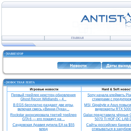
ГЛАВНАЯ
НАВИГАТОР
НОВОСТНАЯ ЛЕНТА
Игровые новости
Hard & Soft новос
Первый трейлер некстген-обновления
Sony начала клеймить Pla
Ghost Recon Wildlands – 4...
стикерами с предупреж
В EGS бесплатно раздают две игры,
MSI, Gigabyte и Asus повыс
включая смесь «Винни-Пуха»...
видеокарты RTX 5000 
Rockstar анонсировала третий трейлер
Galax представила чёрные 
GTA 6 — его покажут на ...
5070 Ti HOF OC LAB De
Саудовская Аравия купила EA за $55
Сайты российских банков
млрд
открываться в зарубежн