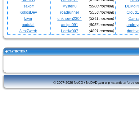
niximus
LarsUp71
(6734 постов)
Alex
isakoff
Mysteri0
(5900 постов)
DEMoli
KokosDev
roadrunner
(5556 постов)
Cloud
Izym
unknown2304
(5241 постов)
Сант
budulai
amigo091
(5056 постов)
andrey
AlexZwerb
Lordw007
(4891 постов)
darthv
СТАТИСТИКА
© 2007-2026 NoCD / NoDVD для игр на antistarforce.