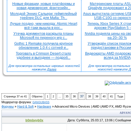
Новые фракции, новые платформы и
Материнские платы ASU
новая демоверсия: фэнтезийн...
Gigabyte подорожают в 20
Молодой Эннио Сальери: геймплейный
Asus выпустила сетевую US
трейлер DLC для Mafia: Th...
USB-C10G со скорость
Лучше поздно, чем никогда: Atomic Heart
Теперь Xbox Series X сто
всё-таки вышла в рос...
дороже PlayStation 5 —
Утечка документов раскрыла планы
Nvidia подняла цены на с
Microsoft по переносу игр с...
на 20–30 %
Gothic 1 Remake получила крупное
Утверждён список прило
обновление 1.0.4 с сотней и...
предустановки в России 
Торговать в Crimson Desert стало
Видеокарты AMD подорож
удобнее и выгоднее — подроб...
вслед за NVIDIA
Для просмотра остальных игровых новостей
Для просмотра остальных H
нажмите
Далее
новостей нажмите
Д
37
Страница
37
из
41
Обратно
1
2
…
35
36
38
39
40
41
Туда
Модератор форума:
GANGUBASS
Форумы
»
Hard & Soft
»
Hardware
»
Advanced Micro Devices | AMD
(AMD FX, AMD Ryzen
ADVANC
b0mbeyb0x
Дата: Суббота, 25.03.17, 13:06 | Сообщен