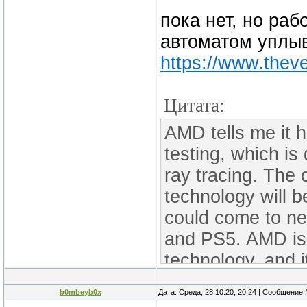
пока нет, но ра
автоматом уплыв
https://www.thev
Цитата:
AMD tells me it 
testing, which i
ray tracing. The
technology will 
could come to ne
and PS5. AMD is 
technology, and i
Unfortunately, th
b0mbeyb0x
Дата: Среда, 28.10.20, 20:24 | Сообщение
three new Radeo