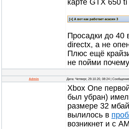
карте GTX 650 ti
Просадки до 40 в
directx, а не опе
Плюс ещё крайзи
не пойми почему
Admin
Дата: Четверг, 29.10.20, 08:24 | Сообщени
Xbox One первой
был убран) име
размере 32 мбай
вылилось в
проб
возникнет и с AM