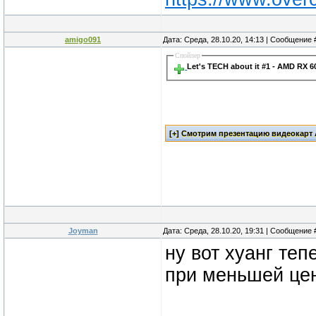
announced after 
Please stay tuned
amigo091
Дата: Среда, 28.10.20, 14:13 | Сообщение
website.
Спойлер
Let's TECH about it #1 - AMD RX 6
Regarding the 30
B350, and A320 ch
points out that 
official updates l
information on ti
Joyman
Дата: Среда, 28.10.20, 19:31 | Сообщение
ну вот хуанг те
при меньшей цен