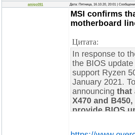
amigo091
Дата: Пятница, 16.10.20, 20:01 | Сообщен
MSI confirms tha
motherboard lin
Цитата:
In response to 
the BIOS update 
support Ryzen 50
January 2021. To 
announcing
that
X470 and B450,
provide BIOS up
5000 processor
the R&D team. A 
https://www.overc