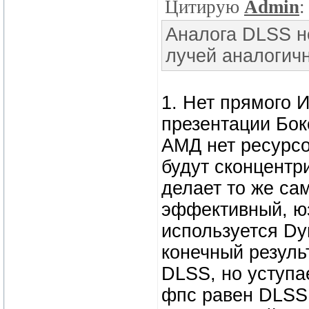
Цитирую
Admin
:
Аналога DLSS не
лучей аналогичн
1. Нет прямого 
презентации Бокс
АМД нет ресурсо
будут сконцентр
делает то же сам
эффективный, юз
используется Dyn
конечный резуль
DLSS, но уступае
фпс равен DLSS 