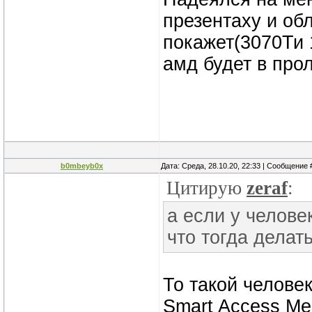
презентаху и об
покажет(3070Ти 1
амд будет в прол
b0mbeyb0x
Дата: Среда, 28.10.20, 22:33 | Сообщение
Цитирую
zeraf
:
а если у челове
что тогда делат
То такой человек
Smart Access Me