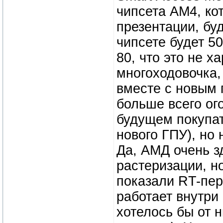
чипсета АМ4, ко
презентации, бу
чипсете будет 5
80, что это не х
многоходовочка,
вместе с новым 
больше всего ог
будущем покупат
нового ГПУ), но
Да, АМД очень з
растеризации, н
показали RT-пер
работает внутри 
хотелось бы от 