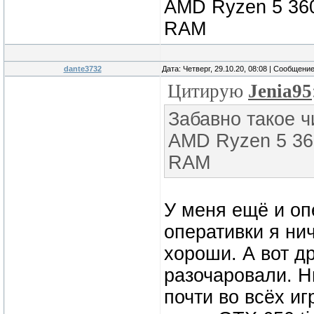
AMD Ryzen 5 360
RAM
dante3732
Дата: Четверг, 29.10.20, 08:08 | Сообщени
Цитирую
Jenia95
Забавно такое чи
AMD Ryzen 5 36
RAM
У меня ещё и оп
оперативки я ни
хороши. А вот д
разочаровали. Н
почти во всёх и