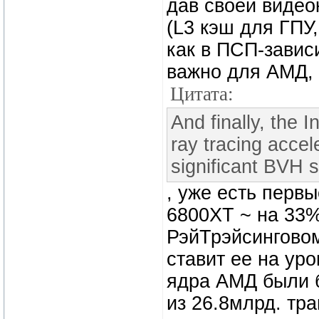
дав своей видео
(L3 кэш для ГПУ
как в ПСП-зависи
важно для АМД, 
Цитата:
And finally, the I
ray tracing accel
significant BVH 
, уже есть перв
6800ХТ ~ на 33%
РэйТрэйсинговом
ставит ее на уро
ядра АМД были б
из 26.8млрд. тра