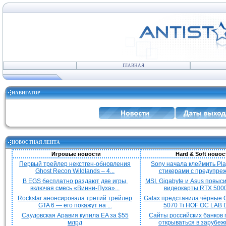
ГЛАВНАЯ
НАВИГАТОР
НОВОСТНАЯ ЛЕНТА
Игровые новости
Hard & Soft новос
Первый трейлер некстген-обновления
Sony начала клеймить Pla
Ghost Recon Wildlands – 4...
стикерами с предупреж
В EGS бесплатно раздают две игры,
MSI, Gigabyte и Asus повыс
включая смесь «Винни-Пуха»...
видеокарты RTX 5000 
Rockstar анонсировала третий трейлер
Galax представила чёрные 
GTA 6 — его покажут на ...
5070 Ti HOF OC LAB De
Саудовская Аравия купила EA за $55
Сайты российских банков
млрд
открываться в зарубежн