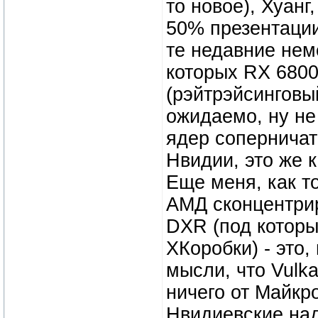
то новое), Хуанг
50% презентации
те недавние нем
которых RX 6800
(рэйтрэйсинговы
ожидаемо, ну н
ядер соперничат
Нвидии, это же 
Еще меня, как то
АМД сконцентрир
DXR (под которы
ХКоробки) - это,
мысли, что Vulk
ничего от Майкр
Нвидиевские над