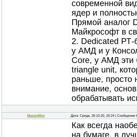
современной вид
ядер и полность
Прямой аналог D
Майкрософт в св
2. Dedicated РТ-
у АМД и у Консо
Core, у АМД эти
triangle unit, к
раньше, просто 
внимание, основ
обрабатывать ис
MasterMist
Дата: Среда, 28.10.20, 20:24 | Сообщение
Как всегда наоб
на бумаге, в луч