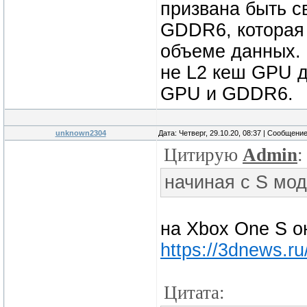
призвана быть 
GDDR6, которая 
объеме данных. 
не L2 кеш GPU д
GPU и GDDR6.
unknown2304
Дата: Четверг, 29.10.20, 08:37 | Сообщени
Цитирую
Admin
:
начиная с S мод
на Xbox One S о
https://3dnews.r
Цитата: