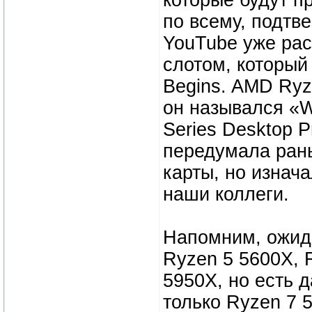
которые будут п
по всему, подт
YouTube уже ра
слотом, который
Begins. AMD Ryz
он назывался «W
Series Desktop 
передумала ран
карты, но изнач
наши коллеги.
Напомним, ожида
Ryzen 5 5600X, 
5950X, но есть 
только Ryzen 7 