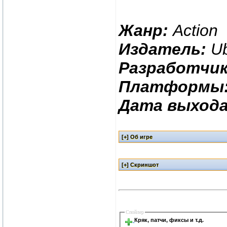
Жанр:
Action
Издатель:
Ub
Разработчик
Платформы
Дата выхода
Спойлер
Кряк, патчи, фиксы и т.д.