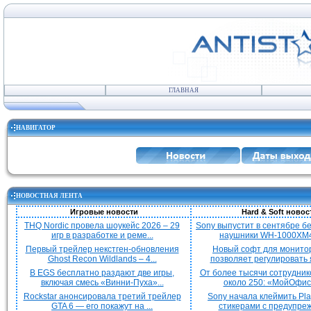
ГЛАВНАЯ
НАВИГАТОР
НОВОСТНАЯ ЛЕНТА
Игровые новости
Hard & Soft новос
THQ Nordic провела шоукейс 2026 – 29
Sony выпустит в сентябре 
игр в разработке и реме...
наушники WH-1000XM4
Первый трейлер некстген-обновления
Новый софт для монито
Ghost Recon Wildlands – 4...
позволяет регулировать я
В EGS бесплатно раздают две игры,
От более тысячи сотрудник
включая смесь «Винни-Пуха»...
около 250: «МойОфис»
Rockstar анонсировала третий трейлер
Sony начала клеймить Pla
GTA 6 — его покажут на ...
стикерами с предупреж