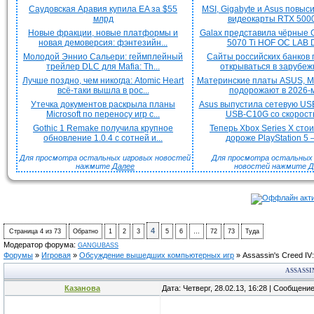
Саудовская Аравия купила EA за $55
MSI, Gigabyte и Asus повыс
млрд
видеокарты RTX 5000 
Новые фракции, новые платформы и
Galax представила чёрные 
новая демоверсия: фэнтезийн...
5070 Ti HOF OC LAB De
Молодой Эннио Сальери: геймплейный
Сайты российских банков
трейлер DLC для Mafia: Th...
открываться в зарубежн
Лучше поздно, чем никогда: Atomic Heart
Материнские платы ASUS, MS
всё-таки вышла в рос...
подорожают в 2026-м
Утечка документов раскрыла планы
Asus выпустила сетевую US
Microsoft по переносу игр с...
USB-C10G со скорость
Gothic 1 Remake получила крупное
Теперь Xbox Series X сто
обновление 1.0.4 с сотней и...
дороже PlayStation 5 —
Для просмотра остальных игровых новостей
Для просмотра остальных H
нажмите
Далее
новостей нажмите
Д
4
Страница
4
из
73
Обратно
1
2
3
5
6
…
72
73
Туда
Модератор форума:
GANGUBASS
Форумы
»
Игровая
»
Обсуждение вышедших компьютерных игр
»
Assassin's Creed IV:
ASSASSI
Казанова
Дата: Четверг, 28.02.13, 16:28 | Сообщени